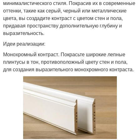
минималистического стиля. Покрасив их в современные
Материалы для
оттенки, такие как серый, черный или металлические
Плинтус в интерьере
плинтуса
цвета, вы создадите контраст с цветом стен и пола,
придавая пространству дополнительную глубину и
выразительность.
Идеи реализации:
Плинтусы из дерева
Плинтус к ламинату
Монохромный контраст. Покрасьте широкие лепные
плинтусы в тон, противоположный цвету стен и пола,
для создания выразительного монохромного контраста.
Плинтус для ламината