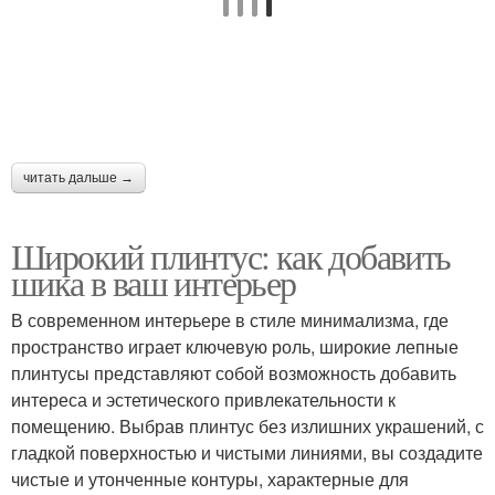
Каменный плинтус
Плинтус с подсветкой
читать дальше →
Напольное покрытие
Плинтус в качестве
Широкий плинтус: как добавить
шика в ваш интерьер
Напольные плинтусы
Плинтус для скрытия
В современном интерьере в стиле минимализма, где
пространство играет ключевую роль, широкие лепные
плинтусы представляют собой возможность добавить
интереса и эстетического привлекательности к
Плинтус с деревянным
Скрытый плинтус
помещению. Выбрав плинтус без излишних украшений, с
паркетом
гладкой поверхностью и чистыми линиями, вы создадите
чистые и утонченные контуры, характерные для