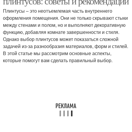
плинтусов: советы и рекомендации
Плинтусы – это неотъемлемая часть внутреннего
оформления помещения. Они не только скрывают стыки
Плинтусы в
между стенами и полом, но и выполняют декоративную
Пластиковый плинтус
зависимости
функцию, добавляя комнате завершенности и стиля.
Однако выбор плинтусов может показаться сложной
задачей из-за разнообразия материалов, форм и стилей.
В этой статье мы рассмотрим основные аспекты,
Плинтус с кабельным
Пластиковые плинтусы
которые помогут вам сделать правильный выбор.
каналом
Плинтус в разных
Широкий плинтус
стилях
Плинтус в зависимости
Плинтус в комнатах