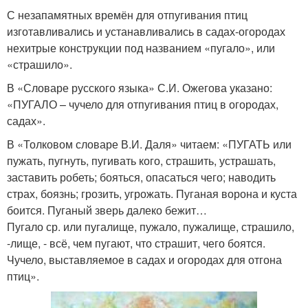
С незапамятных времён для отпугивания птиц
изготавливались и устанавливались в садах-огородах
нехитрые конструкции под названием «пугало», или
«страшило».
В «Словаре русского языка» С.И. Ожегова указано:
«ПУГАЛО – чучело для отпугивания птиц в огородах,
садах».
В «Толковом словаре В.И. Даля» читаем: «ПУГАТЬ или
пужать, пугнуть, пугивать кого, страшить, устрашать,
заставить робеть; бояться, опасаться чего; наводить
страх, боязнь; грозить, угрожать. Пуганая ворона и куста
боится. Пуганый зверь далеко бежит…
Пугало ср. или пугалище, пужало, пужалище, страшило,
-лище, - всё, чем пугают, что страшит, чего боятся.
Чучело, выставляемое в садах и огородах для отгона
птиц».