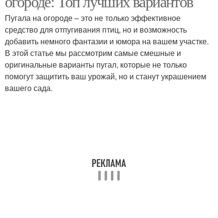
огороде: Топ лучших вариантов
Пугала на огороде – это не только эффективное
средство для отпугивания птиц, но и возможность
Пугала из необычных
добавить немного фантазии и юмора на вашем участке.
Пугало из старых
материалов
В этой статье мы рассмотрим самые смешные и
оригинальные варианты пугал, которые не только
помогут защитить ваш урожай, но и станут украшением
вашего сада.
Пугало из пластиковых
Идеи для пугал
бутылок
Пугала из подручных
Комические пугала
материалов
Пугала на поведение