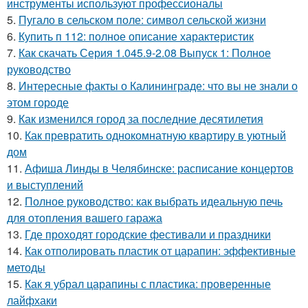
инструменты используют профессионалы
5.
Пугало в сельском поле: символ сельской жизни
6.
Купить п 112: полное описание характеристик
7.
Как скачать Серия 1.045.9-2.08 Выпуск 1: Полное
руководство
8.
Интересные факты о Калининграде: что вы не знали о
этом городе
9.
Как изменился город за последние десятилетия
10.
Как превратить однокомнатную квартиру в уютный
дом
11.
Афиша Линды в Челябинске: расписание концертов
и выступлений
12.
Полное руководство: как выбрать идеальную печь
для отопления вашего гаража
13.
Где проходят городские фестивали и праздники
14.
Как отполировать пластик от царапин: эффективные
методы
15.
Как я убрал царапины с пластика: проверенные
лайфхаки