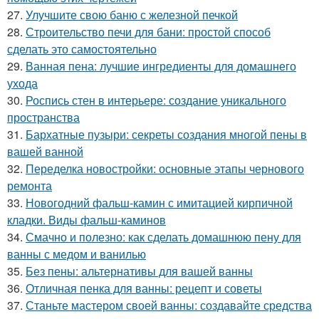
27.
Улучшите свою баню с железной печкой
28.
Строительство печи для бани: простой способ
сделать это самостоятельно
29.
Ванная пена: лучшие ингредиенты для домашнего
ухода
30.
Роспись стен в интерьере: создание уникального
пространства
31.
Бархатные пузыри: секреты создания многой пены в
вашей ванной
32.
Переделка новостройки: основные этапы чернового
ремонта
33.
Новогодний фальш-камин с имитацией кирпичной
кладки. Виды фальш-каминов
34.
Смачно и полезно: как сделать домашнюю пену для
ванны с медом и ванилью
35.
Без пены: альтернативы для вашей ванны
36.
Отличная пенка для ванны: рецепт и советы
37.
Станьте мастером своей ванны: создавайте средства