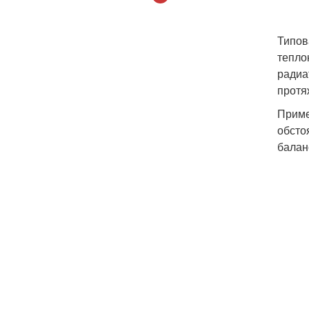
Типов
тепло
радиа
протя
Приме
обсто
балан