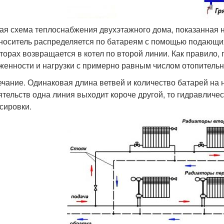
ая схема теплоснабжения двухэтажного дома, показанная на
носитель распределяется по батареям с помощью подающих
торах возвращается в котел по второй линии. Как правило
женности и нагрузки с примерно равным числом отопитель
чание. Одинаковая длина ветвей и количество батарей на н
ятельств одна линия выходит короче другой, то гидравличе
сировки.