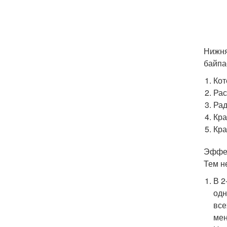
Нижня
байпа
Кот
Рас
Рад
Кра
Кра
Эффек
Тем н
В 2
одн
все
мен