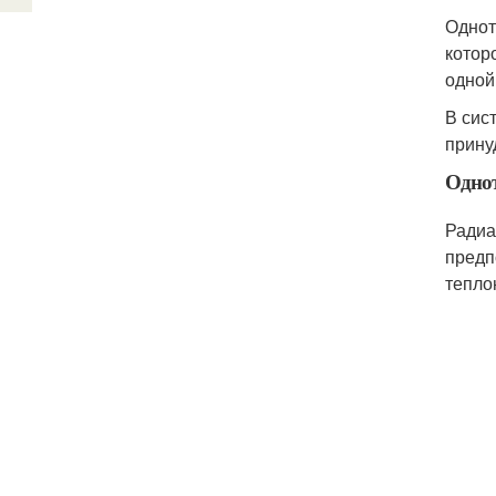
Однот
котор
одной 
В сис
прину
Однот
Радиа
предп
тепло