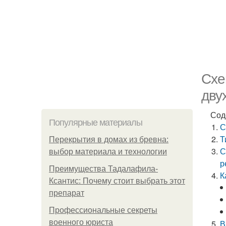
Схе
дву
Сод
Популярные материалы
С
Т
Перекрытия в домах из бревна:
С
выбор материала и технологии
р
Преимущества Тадалафила-
К
Ксантис: Почему стоит выбрать этот
препарат
Профессиональные секреты
военного юриста
В