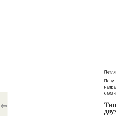
Петля
Попут
напра
балан
Тип
⇦
дву