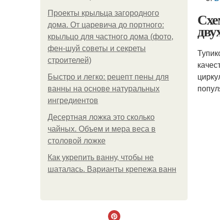
Проекты крыльца загородного
Схе
дома. От царевича до портного:
дву
крыльцо для частного дома (фото,
фен-шуй советы и секреты
Тупик
строителей)
качес
цирку
Быстро и легко: рецепт пены для
попул
ванны на основе натуральных
ингредиентов
Десертная ложка это сколько
чайных. Объем и мера веса в
столовой ложке
Как укрепить ванну, чтобы не
шаталась. Варианты крепежа ванн