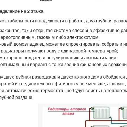
еделение на 2 этажа
о стабильности и надежности в работе, двухтрубная развод
 закрытая, так и открытая система способна эффективно р
вердотопливным, газовым либо электрокотлом;
ковый домовладелец может ее спроектировать, собрать и н
 радиаторы получают воду с одинаковой температурой;
ма хорошо поддается регулированию и автоматизации;
 оптимальный вариант с точки зрения финансовых вложени
у двухтрубная разводка для двухэтажного дома обойдется
тралей и соединительных фитингов у нее меньше, а значит,
еи автоматические термостаты не будут влиять на теплоотд
рубной раздаче.