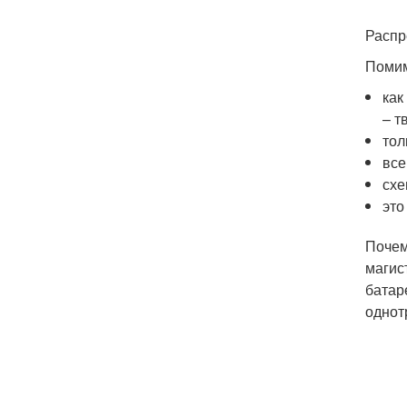
Распр
Помим
как
– т
тол
все
схе
это
Почем
магис
батар
однот