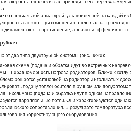
кая скорость теплоносителя приводит к его переохлаждени
ла.
е со специальной арматурой, установленной на каждой из
улировать сложно. При изменении тепловых настроек одно
родинамическое сопротивление, а значит и эффективность 
трубная
чают два типа двухтрубной системы (рис. ниже):
иковая схема (подача и обратка идут во встречных направ
мы – неравномерность нагрева радиаторов. Ближе к котлу о
блема решается установкой на радиаторы игольчатых дрос
улировать подачу теплоносителя в ручном или полуавтома
ля Тихельмана (подача и обратка идут в одном направлении
азуются параллельные петли. Они характеризуются одина
равлического сопротивления. В результате температура вс
ользования корректирующего оборудования.