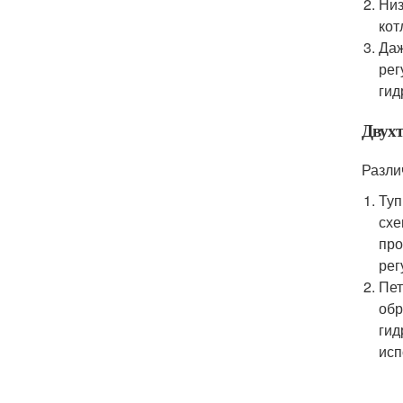
Низ
кот
Даж
рег
гид
Двух
Разли
Туп
схе
про
рег
Пет
обр
гид
исп