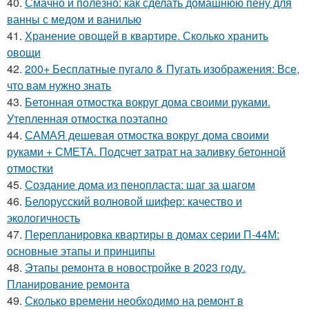
40.
Смачно и полезно: как сделать домашнюю пену для
ванны с медом и ванилью
41.
Хранение овощей в квартире. Сколько хранить
овощи
42.
200+ Бесплатные пугало & Пугать изображения: Все,
что вам нужно знать
43.
Бетонная отмостка вокруг дома своими руками.
Утепленная отмостка поэтапно
44.
САМАЯ дешевая отмостка вокруг дома своими
руками + СМЕТА. Подсчет затрат на заливку бетонной
отмостки
45.
Создание дома из пенопласта: шаг за шагом
46.
Белорусский волновой шифер: качество и
экологичность
47.
Перепланировка квартиры в домах серии П-44М:
основные этапы и принципы
48.
Этапы ремонта в новостройке в 2023 году.
Планирование ремонта
49.
Сколько времени необходимо на ремонт в