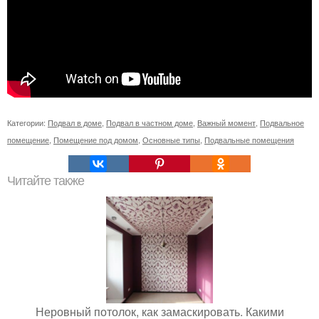
Категории:
Подвал в доме
,
Подвал в частном доме
,
Важный момент
,
Подвальное
помещение
,
Помещение под домом
,
Основные типы
,
Подвальные помещения
Читайте также
Неровный потолок, как замаскировать. Какими