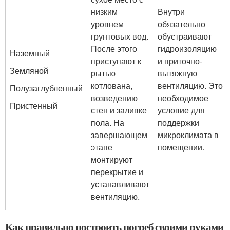
низким
Внутри
уровнем
обязательно
грунтовых вод.
обустраивают
После этого
гидроизоляцию
Наземный
приступают к
и приточно-
Земляной
рытью
вытяжную
котлована,
вентиляцию. Это
Полузаглубленный
возведению
необходимое
Пристенный
стен и заливке
условие для
пола. На
поддержки
завершающем
микроклимата в
этапе
помещении.
монтируют
перекрытие и
устанавливают
вентиляцию.
Как правильно построить погреб своими руками