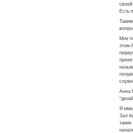
своей
Есть 
Таким
вопро
Мне п
этом 
перву
проек
назыв
почув
служи
Анна 
"диза
Я име
Зал б
такие
начале