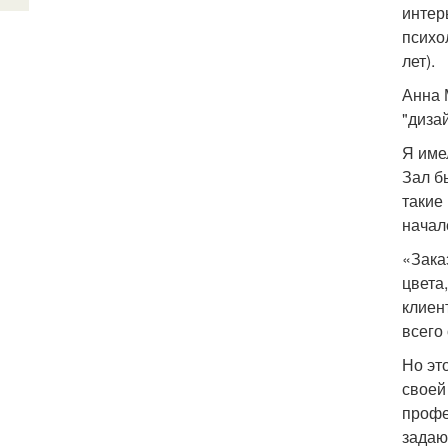
интер
психо
лет).
Анна 
"диза
Я име
Зал б
такие
начале
«Заказ
цвета
клиен
всего
Но эт
своей 
профе
задаю