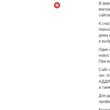
В мир
магаз
сайто
К счас
поиск
дома 
и выб
Один 
новост
При в
Сайт 
лет. 
АДДИ 
а так
Для д
профе
Конта