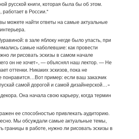
ой русской книги, которая была бы об этом.
 работает в России."
 вы можете найти ответы на самые актуальные
 интерьера.
равиной: в зале яблоку негде было упасть, при
нимались самые наболевшие: как провести
нужно ли рисовать эскизы в самом начале
 чего он не хочет», — объяснял наш лектор. — Не
ет оттенки. Никаких эскизов, пока не
 не понравится…Вот пример: если ваш заказчик
, пускай самой дорогой и самой дизайнерской…»
декора. Она начала свою карьеру, когда термин
оражен ее способностью привлекать аудиторию.
ересно. Мы обсуждали самые актуальные темы,
ить границы в работе, нужно ли рисовать эскизы в