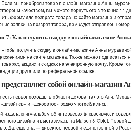
: Если вы приобрели товар в онлайн-магазине Анны муравин
етворены качеством, вы можете вернуть его в течение 14 д
нить форму для возврата товара на сайте магазина и отпра
ения заявки на возврат товара, вам будет отправлен номер 
ос 7: Как получить скидку в онлайн-магазине Анн
: Чтобы получить скидку в онлайн-магазине Анны муравино
дложениями на сайте магазина. Также можно подписаться н
 товарах, акциях и скидках на электронную почту. Кроме тог
ендации друга или по реферальной ссылке.
 представляет собой онлайн-магазин
и есть первопроходцы в области декора, так это Аня. Мурав
 «дизайнер» и «декоратор» редко употреблялись.
й издала книгу-альбом об интерьерах (и красивую, и соде
венного дизайна и выставилась на Maison & Objet. Первой 
ью. Да, еще она — директор первой и единственной в Росс