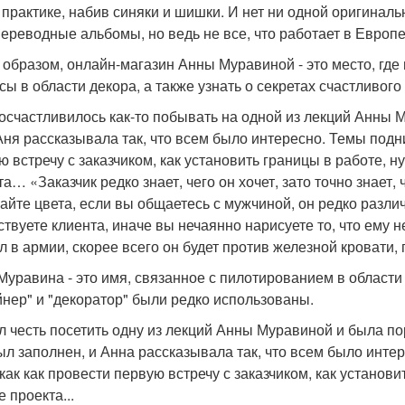
 практике, набив синяки и шишки. И нет ни одной оригинальн
переводные альбомы, но ведь не все, что работает в Европе,
 образом, онлайн-магазин Анны Муравиной - это место, где
сы в области декора, а также узнать о секретах счастливого
осчастливилось как-то побывать на одной из лекций Анны Му
Аня рассказывала так, что всем было интересно. Темы под
ю встречу с заказчиком, как установить границы в работе, 
та… «Заказчик редко знает, чего он хочет, зато точно знает,
айте цвета, если вы общаетесь с мужчиной, он редко различа
ствуете клиента, иначе вы нечаянно нарисуете то, что ему
л в армии, скорее всего он будет против железной кровати
Муравина - это имя, связанное с пилотированием в области 
йнер" и "декоратор" были редко использованы.
л честь посетить одну из лекций Анны Муравиной и была п
ыл заполнен, и Анна рассказывала так, что всем было инт
 как как провести первую встречу с заказчиком, как установ
 проекта...