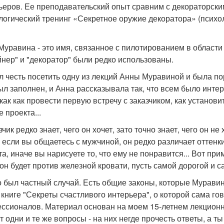
ьеров. Ее преподавательский опыт сравним с декораторски
логический тренинг «Секретное оружие декоратора» (психо
Муравина - это имя, связанное с пилотированием в области 
йнер" и "декоратор" были редко использованы.
л честь посетить одну из лекций Анны Муравиной и была п
ыл заполнен, и Анна рассказывала так, что всем было инт
 как как провести первую встречу с заказчиком, как установ
 проекта...
чик редко знает, чего он хочет, зато точно знает, чего он н
, если вы общаетесь с мужчиной, он редко различает оттенки
та, иначе вы нарисуете то, что ему не понравится... Вот при
 он будет против железной кровати, пусть самой дорогой и с
о был частный случай. Есть общие законы, которые Муравин
книге "Секреты счастливого интерьера", о которой сама гово
ссионалов. Материал основан на моем 15-летнем лекционно
т одни и те же вопросы - на них негде прочесть ответы, а ты