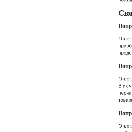
Свя
Вопр
Ответ
приоб
предс
Вопр
Ответ
В их 
перча
товар
Вопр
Ответ