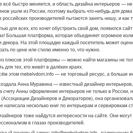
е всё быстро меняется, и область дизайна интерьеров — не
инов ушли из России, поэтому выбрать что-нибудь для дома
в российских производителей пытаются занять нишу, и как 
тью для всех, кто хочет обустроить свой дом, появился сайт
ах! Большая платформа, которая объединяет огромное коли
и декора. На этой площадке каждый посетитель может оцен
рать по цене или стилю именно то, что нужно.
из плюсов этой платформы — можно найти магазины не толь
ь для тех, кто живёт в далёких краях.
сём этом mebelvdom.info — не торговый ресурс, а больше
создала Анна Муравина — известный дизайнер интерьеров, 
На счету Анны оформление интерьеров не только в России, 
(Ассоциации Дизайнеров и Декораторов), она организовала
же написала несколько книг по интерьерам и сервировкам ст
изайнеров тоже найдутся интересности на сайте. Они могут
ссионализм в глазах производителей.
ктный почтовый адрес: info@mebelvdom.info , размещение б