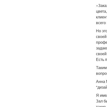
«Заказ
цвета
клиен
всего
Но эт
своей 
профе
задаю
своей
Есть 
Таким
вопро
Анна 
"диза
Я име
Зал б
такие