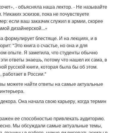
е хочет», - объясняла наша лектор. - Не называйте
. Никаких эскизов, пока не почувствуете
мер: если ваш заказчик служил в армии, скорее
амой дизайнерской...»
а формулирует блестяще. И на лекциях, и в
рит: "Это книга о счастье, но она и для
м опыте. Я заметила, что студенты обычно
 эти ответы знаешь, потому что нашел их сама, в
ой русской книги, которая была бы об этом.
 работает в России."
 вы можете найти ответы на самые актуальные
 интерьера.
декора. Она начала свою карьеру, когда термин
оражен ее способностью привлекать аудиторию.
ересно. Мы обсуждали самые актуальные темы,
ить границы в работе, нужно ли рисовать эскизы в