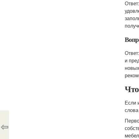
Ответ
удовл
запол
получ
Вопр
Ответ
и пре
новых
реком
Что
Если 
слова
Перво
⇦
собст
мебел