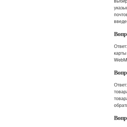
выбир
указы
почто
введе
Вопр
Ответ
карты
WebMo
Вопр
Ответ
товар
товар
обрат
Вопр