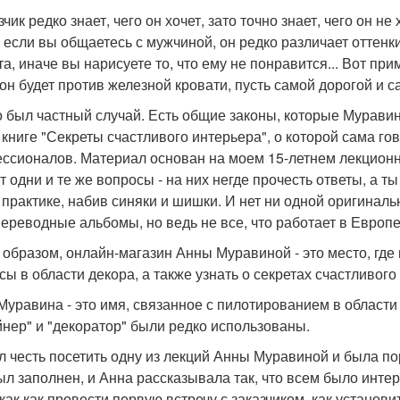
чик редко знает, чего он хочет, зато точно знает, чего он н
, если вы общаетесь с мужчиной, он редко различает оттенки
та, иначе вы нарисуете то, что ему не понравится... Вот при
 он будет против железной кровати, пусть самой дорогой и с
о был частный случай. Есть общие законы, которые Муравин
книге "Секреты счастливого интерьера", о которой сама гово
ссионалов. Материал основан на моем 15-летнем лекционно
т одни и те же вопросы - на них негде прочесть ответы, а ты
 практике, набив синяки и шишки. И нет ни одной оригинальн
переводные альбомы, но ведь не все, что работает в Европе,
 образом, онлайн-магазин Анны Муравиной - это место, где
сы в области декора, а также узнать о секретах счастливого
Муравина - это имя, связанное с пилотированием в области 
йнер" и "декоратор" были редко использованы.
л честь посетить одну из лекций Анны Муравиной и была п
ыл заполнен, и Анна рассказывала так, что всем было инт
 как как провести первую встречу с заказчиком, как установ