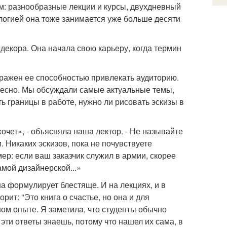
м: разнообразные лекции и курсы, двухдневный
логией она тоже занимается уже больше десяти
декора. Она начала свою карьеру, когда термин
оражен ее способностью привлекать аудиторию.
ересно. Мы обсуждали самые актуальные темы,
ить границы в работе, нужно ли рисовать эскизы в
е хочет», - объясняла наша лектор. - Не называйте
. Никаких эскизов, пока не почувствуете
мер: если ваш заказчик служил в армии, скорее
амой дизайнерской...»
а формулирует блестяще. И на лекциях, и в
рит: "Это книга о счастье, но она и для
м опыте. Я заметила, что студенты обычно
 эти ответы знаешь, потому что нашел их сама, в