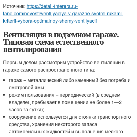
Источник:
https://detali-interera.ru-
land.com/novosti/ventilyaciya-v-garazhe-svoimi-rukami-
kriterii-vybora-optimalnoy-shemy-ventilyacii
Вентиляция в подземном гараже.
Типовая схема естественного
вентилирования
Первым делом рассмотрим устройство вентиляции в
гараже самого распространенного типа:
гараж – металлический либо каменный без погреба и
смотровой ямы;
режим пользования – периодический (в среднем
владелец пребывает в помещении не более 1—2
часов за сутки);
сооружение используется для стоянки транспортного
средства, хранения некоторого запаса
автомобильных жидкостей и выполнения мелкого