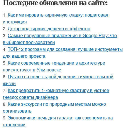
Последние обновления на сайте:
1.
Как имитировать кирпичную кладку: пошаговая
инструкция
2.
Декор под кирпич: дешево и эффектно
3.
Самые популярные приложения в Google Play: что
выбирают пользователи
4.
ТОП-12 программ для создания: лучшие инструменты
для вашего проекта
5.
Какие современные тенденции в архитектуре
присутствуют в Ульяновске
6.
Пугало на поле старой деревни: символ сельской
жизни
7.
Как превратить 1-комнатную квартиру в уютное
гнездо: советы дизайнера
8.
Какие экскурсии по природным местам можно
организовать
9.
Экономичная печь для гаража: как сэкономить на
отоплении