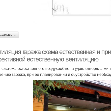
ь дальше →
тиляция гаража схема естественная и при
ективной естественную вентиляцию
 система естественного воздухообмена удовлетворяла ми
ению гаража, при ее планировании и обустройстве необх