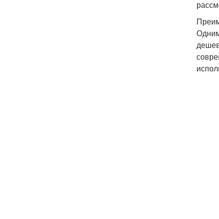
рассм
Преим
Одним
дешев
совре
испол