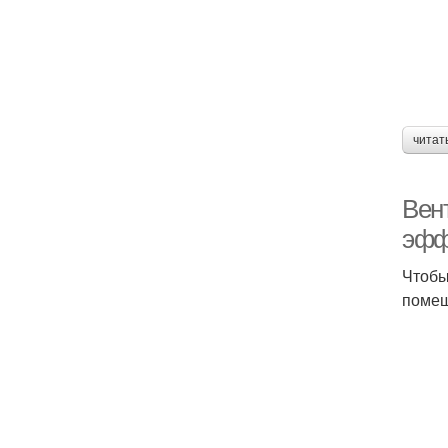
читат
Вен
эфф
Чтобы
помещ