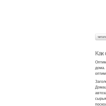
читат
Как
Оптим
дома.
оптим
Загол
Домаш
автоз
сырым
поско