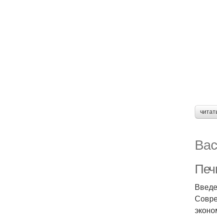
читат
Вас
Печ
Введ
Совре
эконо