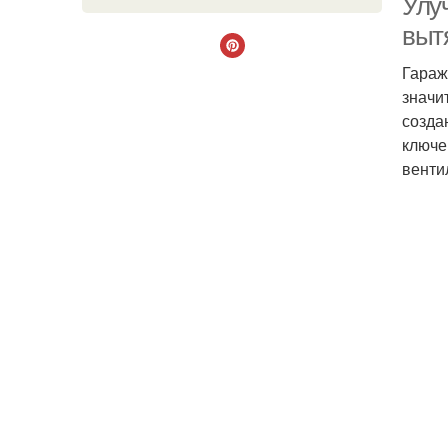
Улу
выт
Гараж
значи
созда
ключе
венти