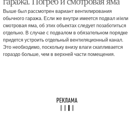
гаража. Погреб и смотровая яма
Выше был рассмотрен вариант вентилирования
обычного гаража. Если же внутри имеется подвал и/или
Принудительная
Комбинированная
смотровая яма, об этих объектах следует позаботиться
вентиляция
вентиляция
отдельно. В случае с подвалом в обязательном порядке
придется устроить отдельный вентиляционный канал.
Это необходимо, поскольку внизу влаги скапливается
гораздо больше, чем в верхней части помещения.
Вентиляции в
Вентиляции в погребе
овощехранилище
Правильная
Вентиляции со
вентиляция
смотровой ямой
Вентиляция в
Вентиляция в погребе
подземном гараже