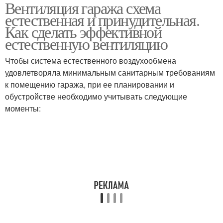
Вентиляция гаража схема
Вентиляции в зимний
Вентиляция в подвале
естественная и принудительная.
период
Как сделать эффективной
естественную вентиляцию
Механическая
Чтобы система естественного воздухообмена
вентиляция
удовлетворяла минимальным санитарным требованиям
к помещению гаража, при ее планировании и
обустройстве необходимо учитывать следующие
моменты: