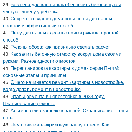
39.
Без пена для ванны: как обеспечить безопасную и
чистую гигиену у ребенка
40.
Секреты создания домашней пены для ванны:
простой и эффективный способ
41.
Пену для ванны сделать своими руками: простой
способ
42.
Рулоны обоев: как правильно сделать расчет
43.
Как залить бетонную отмостку вокруг дома своими
руками. Разновидности отмосток
44.
Перепланировка квартиры в домах серии П-44М:
основные этапы и принципы
45.
С чего начинается ремонт квартиры в новостройке.
Когда делать ремонт в новостройке
46.
Этапы ремонта в новостройке в 2023 году.
Планирование ремонта
47.
Альтернатива кафелю в ванной. Окрашивание стен и
пола
48.
Чем приклеить акриловую ванну к стене. Как
закрепить ванну на ножках к стене