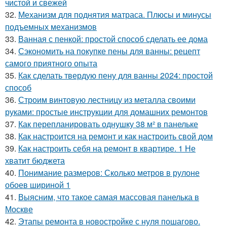
чистой и свежей
32.
Механизм для поднятия матраса. Плюсы и минусы
подъемных механизмов
33.
Ванная с пенкой: простой способ сделать ее дома
34.
Сэкономить на покупке пены для ванны: рецепт
самого приятного опыта
35.
Как сделать твердую пену для ванны 2024: простой
способ
36.
Строим винтовую лестницу из металла своими
руками: простые инструкции для домашних ремонтов
37.
Как перепланировать однушку 38 м² в панельке
38.
Как настроится на ремонт и как настроить свой дом
39.
Как настроить себя на ремонт в квартире. 1 Не
хватит бюджета
40.
Понимание размеров: Сколько метров в рулоне
обоев шириной 1
41.
Выясним, что такое самая массовая панелька в
Москве
42.
Этапы ремонта в новостройке с нуля пошагово.