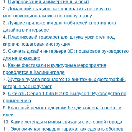
1.
Цифровизация и иммерсивный опыт
2.
Домашний стадион: как превратить гостиную в
многофункциональную спортивную зону
3.
Лучшие приложения для любителей спортивного
дизайна в интерьере
4.
Пластиковый трафарет для штукатурки стен под
кирпич: пошаговая инструкция
5.
Скачать дизайн интерьера 3D: пошаговое руководство
для начинающих
6.
Какие фестивали и культурные мероприятия
проводятся в Калининграде
7.
Жуткие пугала прошлого: 12 винтажных фотографий,
которые вас напугают
8.
Скачать Серия 1.045.9-2.00 Выпуск 1: Руководство по
применению
9.
Классный ремонт однушки без дизайнера: советы и
идеи
10.
Какие легенды и мифы связаны с историей города
11.
Экономичная печь для гаража: как сделать обогрев