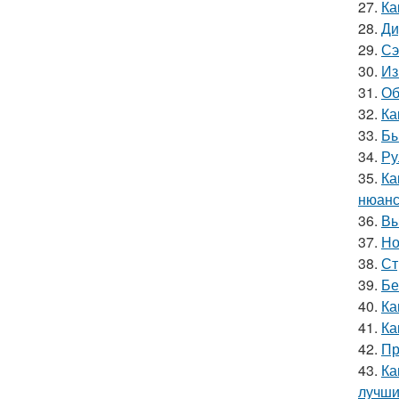
27.
Ка
28.
Ди
29.
Сэ
30.
Из
31.
Об
32.
Ка
33.
Бы
34.
Ру
35.
Ка
нюанс
36.
Вы
37.
Но
38.
Ст
39.
Бе
40.
Ка
41.
Ка
42.
Пр
43.
Ка
лучши