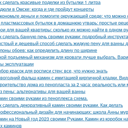
к сделать красивые поделки из бутылки 1 литра
дюли в Омске: когда и где пройдут концерты
кономьте деньги и помогите окружающей среде: что можно 
 пластмассовых бутылок в домашнюю утварь: простые рец
ои для вашей квартиры: сколько их можно найти в одном р
к сделать банную печь своими руками: подробный инструкт
стрый и дешевый способ сделать жидкую пену для ванны 
лоны обоев: как определить длину по ширине
кой подъемный механизм для кровати лучше выбрать. Вар
ы эксплуатации
бор красок для росписи стен: все, что нужно знать
вогодний фальш-камин с имитацией кирпичной кладки. Ви
роительство дома из пенопласта за 2 часа: реальность или
з пены: альтернативы для вашей ванны
мин своими руками из пеноплекса схема.
к сделать декоративный камин своими руками. Как делать
офессиональный дизайн для начинающих: школа Анны му
мин на Новый год 2023 своими Руками. Камин из коробок н
х каминов