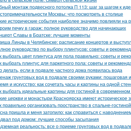
бный монтаж подвесного потолка П 113: шаг за шагом к ид
стопримечательности Москвы: что посмотреть в столице
кие исторические события наиболее значимо повлияли на 
роим печку в гараж: полное руководство для начинающих
нцерт Славы в Братске: лучшие моменты
иша Линды в Челябинске: расписание концертов и выступ
лное руководство по выбору плинтусов: советы и рекомен
к выбрать цвет плинтуса для пола правильно: советы и ре
к выбрать плинтус для паркетного пола: советы и рекоменд
о делать, если в подвале частного дома появилась вода
енаж грунтовых вод в подвале своими руками: пошаговая 
емя и искусство: как сочетать часы и картины на одной стен
к выбрать идеальные картины для гостиной в современном
кие церкви и монастыри Красноярска имеют историческое 
к правильно организовать пространство в спальне-гостиной
сна пришла и меня затопило: как справиться с наводнение
двал под домом: лучшие способы засыпания
дземная реальность: все о приеме грунтовых вод в подвал