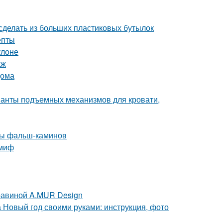
сделать из больших пластиковых бутылок
епты
улоне
аж
дома
ианты подъемных механизмов для кровати,
ды фальш-каминов
 миф
равиной A.MUR Design
а Новый год своими руками: инструкция, фото