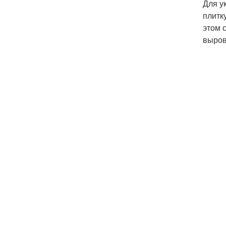
Для у
плитк
этом 
выров