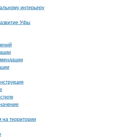
еальному интерьеру
развитие Уфы
лений
дации
комендации
ации
инструкция
е
 стиле
значение
м на территории
е