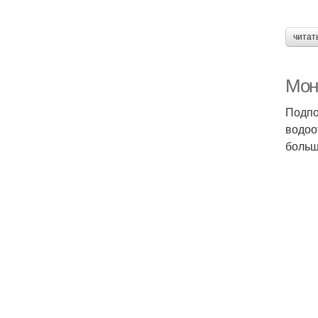
читат
Мон
Подпо
водоо
больш