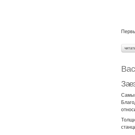
Первы
читат
Вас
Зае
Самым
Благо
относ
Толщи
станц