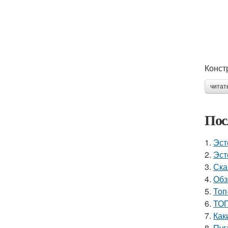
Конст
читат
Пос
1.
Эст
2.
Эст
3.
Ска
4.
Обз
5.
Топ
6.
ТОП
7.
Как
8.
Пуг