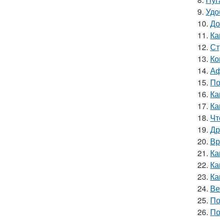
9.
Удо
10.
До
11.
Ка
12.
Ст
13.
Ко
14.
Аф
15.
По
16.
Ка
17.
Ка
18.
Чт
19.
Др
20.
Вр
21.
Ка
22.
Ка
23.
Ка
24.
Ве
25.
По
26.
По