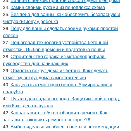
33.
Ванная с пенкой: простой способ сделать ее дома
34.
Камин своими руками из пеноплекса схема
35.
Без пена для ванны: как обеспечить безопасную и
чистую гигиену у ребенка
36.
Пену для ванны сделать своими руками: простой
способ
37.
Пошаговая технология устройства бетонной
отмостки.. Выбор времени и подготовка почвы
38.
Строительство гаража из металлопрофиля:
руководство для начинающих
39.
Отмостка вокруг дома из бетона. Как сделать
отмостку вокруг дома самостоятельно
40.
Как делать отмостку из бетона. Армирование и
опалубка
41.
Пугало для сада и огорода. Защитим свой огород,
или Как сделать пугало
42.
Как заставить себя возобновить ремонт. Как
заставить закончить ремонт поскорее?!!
43.
Выбор идеальных обоев: советы и рекомендации