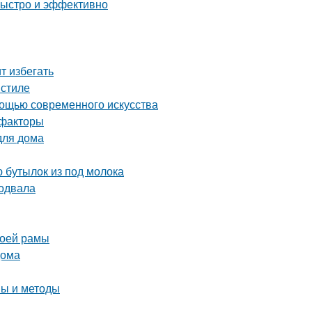
быстро и эффективно
т избегать
 стиле
мощью современного искусства
 факторы
для дома
 бутылок из под молока
подвала
воей рамы
дома
пы и методы