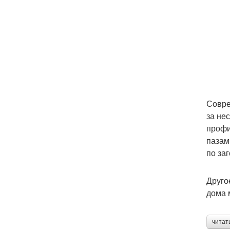
Совре
за не
профи
пазам
по за
Друго
дома 
читат