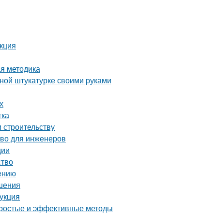
укция
ая методика
вной штукатурке своими руками
х
тка
и строительству
тво для инженеров
ции
ство
нению
ешения
рукция
 простые и эффективные методы