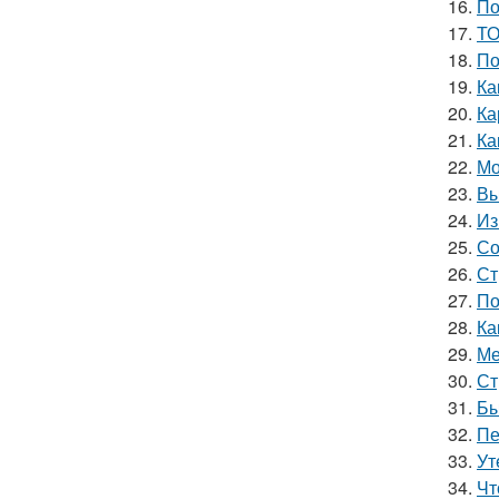
16.
По
17.
ТО
18.
По
19.
Ка
20.
Ка
21.
Ка
22.
Мо
23.
Вы
24.
Из
25.
Со
26.
Ст
27.
По
28.
Ка
29.
Ме
30.
Ст
31.
Бы
32.
Пе
33.
Ут
34.
Чт