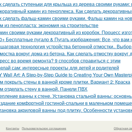
к сделать ступеньки для крыльца из дерева своими руками:
коративный камин из пеноплекса. Как сделать декоративны
к сделать фальш-камин своими руками. Фальш камин на нов
м из пенопласта: экономия на строительстве
мин своими руками декоративный из коробок. Процесс изг
0+ Бесплатные пугало & Пугать изображения: Все, что вам 
шаговая технология устройства бетонной отмостки.. Выбор
мостка вокруг дома из бетона. Как сделать отмостку вокруг
ресс во время ремонта? 9 способов справиться с этим
елай сам: интересные проекты для детей и родителей
Y Wall Art: A Step-by-Step Guide to Creating Your Own Masterp
м покрыть стены в ванной кроме плитки. Вариант 2: Краска
м отделать стену в ванной. Панели ПВХ
епление ванны к стене. Установка стальной ванны: основ
здание комфортной гостиной-спальни в маленьком помеще
тановка акриловой ванны под плитку. Особенности установ
Контакты
Пользовательское соглашение
Обратная св