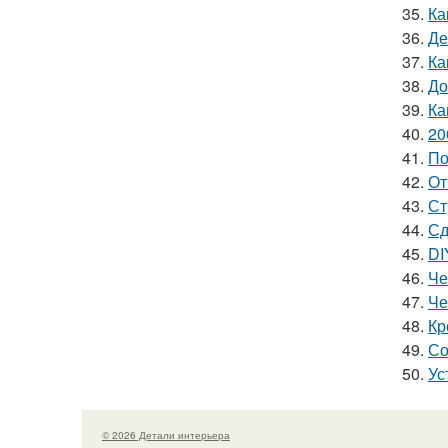
35.
Ка
36.
Де
37.
Ка
38.
До
39.
Ка
40.
20
41.
По
42.
От
43.
Ст
44.
Сд
45.
DI
46.
Че
47.
Че
48.
Кр
49.
Со
50.
Ус
© 2026 Детали интерьера