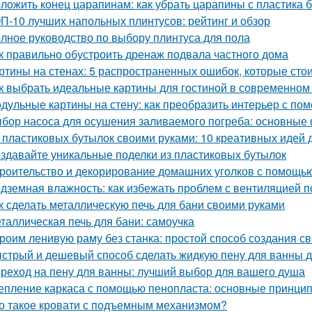
ложить конец царапинам: как убрать царапины с пластика 
П-10 лучших напольных плинтусов: рейтинг и обзор
лное руководство по выбору плинтуса для пола
к правильно обустроить дренаж подвала частного дома
ртины на стенах: 5 распространенных ошибок, которые стои
к выбрать идеальные картины для гостиной в современном
дульные картины на стену: как преобразить интерьер с по
бор насоса для осушения заливаемого погреба: основные
 пластиковых бутылок своими руками: 10 креативных идей 
здавайте уникальные поделки из пластиковых бутылок
роительство и декорирование домашних уголков с помощью
дземная влажность: как избежать проблем с вентиляцией 
к сделать металлическую печь для бани своими руками
таллическая печь для бани: самоучка
роим ленивую раму без станка: простой способ создания с
стрый и дешевый способ сделать жидкую пену для ванны 
реход на пену для ванны: лучший выбор для вашего душа
епление каркаса с помощью пенопласта: основные принци
о такое кровати с подъемным механизмом?