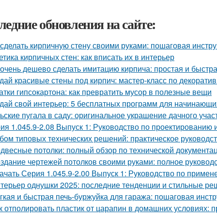
ледние обновления на сайте:
 сделать кирпичную стену своими руками: пошаговая инстр
етика кирпичных стен: как вписать их в интерьер
 очень дешево сделать имитацию кирпича: простая и быстр
дай красивые стены под кирпич: мастер-класс по декорати
атки гипсокартона: как превратить мусор в полезные вещи
дай свой интерьер: 5 бесплатных программ для начинающи
ьские пугала в саду: оригинальное украшение дачного учас
ия 1.045.9-2.08 Выпуск 1: Руководство по проектированию 
бом типовых технических решений: практическое руководс
двесные потолки: полный обзор по технической документа
здание чертежей потолков своими руками: полное руковод
ачать Серия 1.045.9-2.00 Выпуск 1: Руководство по приме
терьер однушки 2025: последние тенденции и стильные р
гкая и быстрая печь-буржуйка для гаража: пошаговая инст
к отполировать пластик от царапин в домашних условиях: