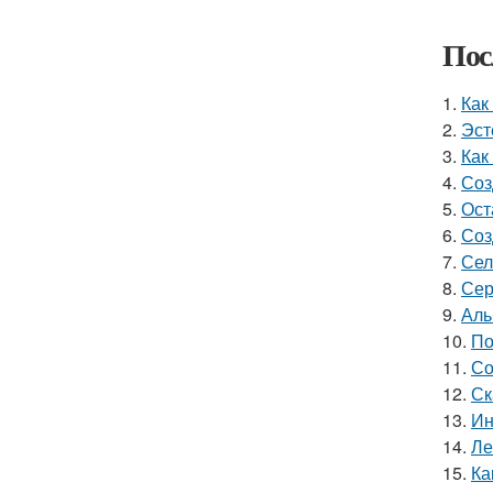
Пос
1.
Как
2.
Эст
3.
Как
4.
Соз
5.
Ост
6.
Соз
7.
Сел
8.
Сер
9.
Аль
10.
По
11.
Со
12.
Ск
13.
Ин
14.
Ле
15.
Ка