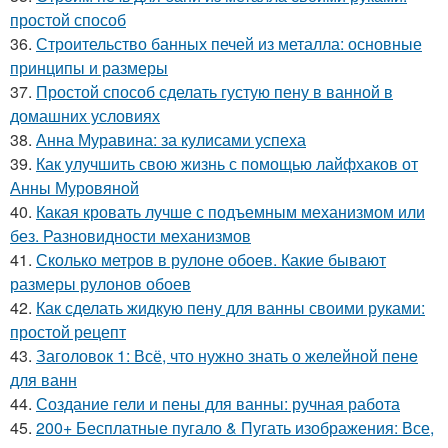
простой способ
36.
Строительство банных печей из металла: основные
принципы и размеры
37.
Простой способ сделать густую пену в ванной в
домашних условиях
38.
Анна Муравина: за кулисами успеха
39.
Как улучшить свою жизнь с помощью лайфхаков от
Анны Муровяной
40.
Какая кровать лучше с подъемным механизмом или
без. Разновидности механизмов
41.
Сколько метров в рулоне обоев. Какие бывают
размеры рулонов обоев
42.
Как сделать жидкую пену для ванны своими руками:
простой рецепт
43.
Заголовок 1: Всё, что нужно знать о желейной пенe
для ванн
44.
Создание гели и пены для ванны: ручная работа
45.
200+ Бесплатные пугало & Пугать изображения: Все,