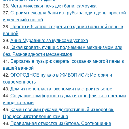
36.
Металлическая печь для бани: самоучка
37.
Строим печь для бани из трубы за один день: простой
и дешевый способ
38.
Просто и быстро: секреты создания большой пены в
ванной
39.
Анна Муравина: за кулисами успеха
40.
Какая кровать лучше с подъемным механизмом или
без. Разновидности механизмов
41.
Бархатные пузыри: секреты создания многой пены в
вашей ванной
42.
ОГОРОДНОЕ пугало в ЖИВОПИСИ: История и
современность
43.
Дом из пенопласта: экономия на строительстве
44.
Создание комфортного дома из профлиста: советами
и подсказками
45.
Камин своими руками декоративный из коробок.
Процесс изготовления камина
46.
Правильная отмостка из бетона. Соотношение