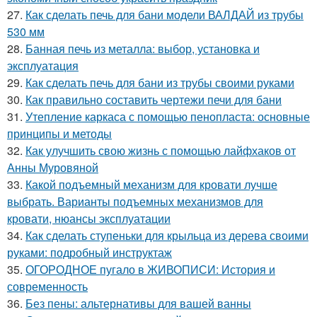
27.
Как сделать печь для бани модели ВАЛДАЙ из трубы
530 мм
28.
Банная печь из металла: выбор, установка и
эксплуатация
29.
Как сделать печь для бани из трубы своими руками
30.
Как правильно составить чертежи печи для бани
31.
Утепление каркаса с помощью пенопласта: основные
принципы и методы
32.
Как улучшить свою жизнь с помощью лайфхаков от
Анны Муровяной
33.
Какой подъемный механизм для кровати лучше
выбрать. Варианты подъемных механизмов для
кровати, нюансы эксплуатации
34.
Как сделать ступеньки для крыльца из дерева своими
руками: подробный инструктаж
35.
ОГОРОДНОЕ пугало в ЖИВОПИСИ: История и
современность
36.
Без пены: альтернативы для вашей ванны