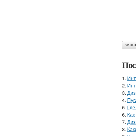
читат
Пос
1.
Инт
2.
Инт
3.
Диз
4.
Пуг
5.
Где
6.
Как
7.
Диз
8.
Как