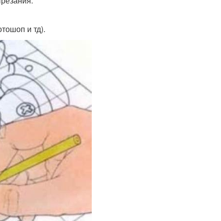
ырезания.
тошоп и тд).