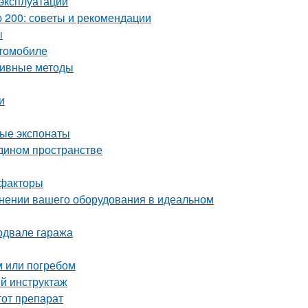
 эксплуатации
 200: советы и рекомендации
ы
втомобиле
ктивные методы
и
ные экспонаты
едином пространстве
 факторы
ранении вашего оборудования в идеальном
одвале гаража
м или погребом
ый инструктаж
тот препарат