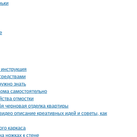
ньки
е
 инструкция
 средствами
нужно знать
 дома самостоятельно
йства отмостки
бя черновая отделка квартиры
видео описание креативных идей и советы, как
ого каркаса
на ножках к стене