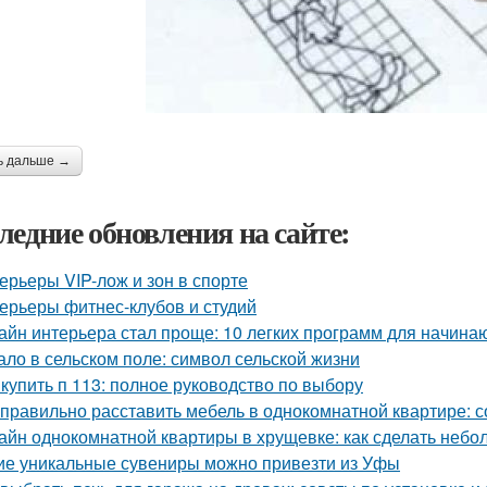
ь дальше →
ледние обновления на сайте:
ерьеры VIP-лож и зон в спорте
ерьеры фитнес-клубов и студий
айн интерьера стал проще: 10 легких программ для начин
ало в сельском поле: символ сельской жизни
 купить п 113: полное руководство по выбору
 правильно расставить мебель в однокомнатной квартире: 
айн однокомнатной квартиры в хрущевке: как сделать неб
ие уникальные сувениры можно привезти из Уфы