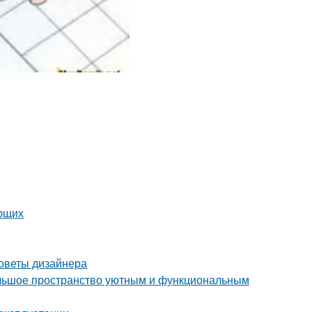
ающих
советы дизайнера
ольшое пространство уютным и функциональным