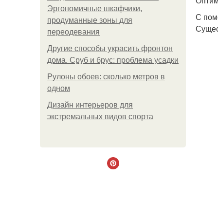
Оптим
Эргономичные шкафчики,
С пом
продуманные зоны для
Сущес
переодевания
Другие способы украсить фронтон
дома. Сруб и брус: проблема усадки
Рулоны обоев: сколько метров в
одном
Дизайн интерьеров для
экстремальных видов спорта