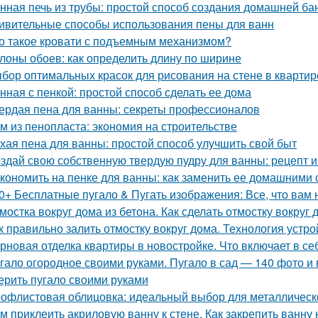
нная печь из трубы: простой способ создания домашней ба
ивительные способы использования пены для ванн
о такое кровати с подъемным механизмом?
лоны обоев: как определить длину по ширине
бор оптимальных красок для рисования на стене в квартир
нная с пенкой: простой способ сделать ее дома
ердая пена для ванны: секреты профессионалов
м из пенопласта: экономия на строительстве
хая пена для ванны: простой способ улучшить свой быт
здай свою собственную твердую пудру для ванны: рецепт и
кономить на пенке для ванны: как заменить ее домашними
0+ Бесплатные пугало & Пугать изображения: Все, что вам 
мостка вокруг дома из бетона. Как сделать отмостку вокруг
к правильно залить отмостку вокруг дома. Технология устро
рновая отделка квартиры в новостройке. Что включает в се
гало огородное своими руками. Пугало в сад — 140 фото и 
ерить пугало своими руками
офлистовая облицовка: идеальный выбор для металлическ
м приклеить акриловую ванну к стене. Как закрепить ванну 