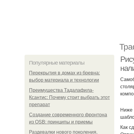
Тра
Рис
Популярные материалы
нали
Перекрытия в домах из бревна:
Самоб
выбор материала и технологии
столя
Преимущества Тадалафила-
компо
Ксантис: Почему стоит выбрать этот
препарат
Ниже 
Создание современного фронтона
шабло
из OSB: принципы и приемы
Как с
Раздевалки нового поколения.