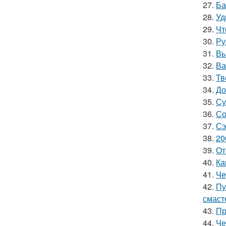
27.
Ба
28.
Уд
29.
Чт
30.
Ру
31.
Вы
32.
Ва
33.
Тв
34.
До
35.
Су
36.
Со
37.
Сэ
38.
20
39.
От
40.
Ка
41.
Че
42.
Пу
смаст
43.
Пр
44.
Че