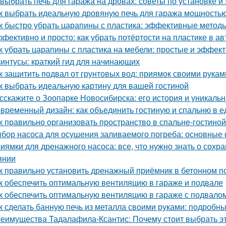
 выбрать печь для гаража на дровах: советы по установке и
к выбрать идеальную дровяную печь для гаража мощностью
к быстро убрать царапины с пластика: эффективные метод
фективно и просто: как убрать потёртости на пластике в а
к убрать царапины с пластика на мебели: простые и эффе
интусы: краткий гид для начинающих
к защитить подвал от грунтовых вод: приямок своими рукам
к выбрать идеальную картину для вашей гостиной
сскажите о Зоопарке Новосибирска: его история и уникаль
временный дизайн: как объединить гостиную и спальню в 
к правильно организовать пространство в спальне-гостиной
бор насоса для осушения заливаемого погреба: основные
иямки для дренажного насоса: все, что нужно знать о сох
янии
к правильно установить дренажный приёмник в бетонном п
к обеспечить оптимальную вентиляцию в гараже и подвале
к обеспечить оптимальную вентиляцию в гараже с подвало
к сделать банную печь из металла своими руками: подробн
еимущества Тадалафила-Ксантис: Почему стоит выбрать э