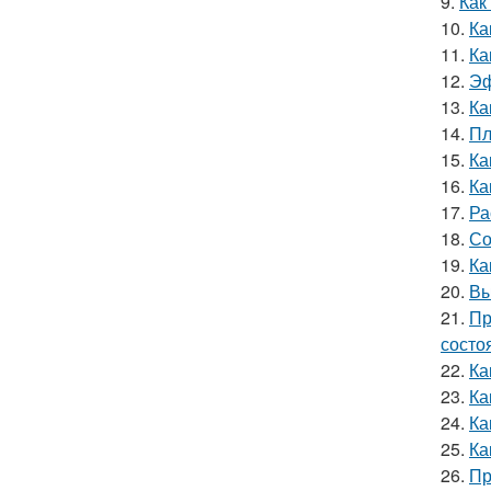
9.
Как
10.
Ка
11.
Ка
12.
Эф
13.
Ка
14.
Пл
15.
Ка
16.
Ка
17.
Ра
18.
Со
19.
Ка
20.
Вы
21.
Пр
состо
22.
Ка
23.
Ка
24.
Ка
25.
Ка
26.
Пр