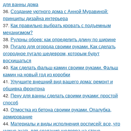
для ванны дома
36.
Создание уютного дома с Анной Муравиной:
принципы дизайна интерьера
37.
Как правильно выбрать кровать с подъемным
механизмом?
38.
Рулоны обоев: как определить длину по ширине
39.
Пугало для огорода своими руками. Как сделать
огородное пугало шедевром, которым будут
восхищаться
40.
Как сделать фальш-камин своими руками. Фальш
камин на новый год из коробки
41.
Улучшите внешний вид вашего дома: ремонт и
обшивка фронтона
42.
Пену для ванны сделать своими руками: простой
способ
43.
Отмостка из бетона своими руками. Опалубка,
армирование
44.
Материалы и виды исполнения росписей: все, что
нужно знать для создания шедевра на стене