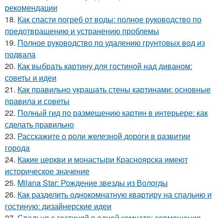
рекомендации
18.
Как спасти погреб от воды: полное руководство по
предотвращению и устранению проблемы
19.
Полное руководство по удалению грунтовых вод из
подвала
20.
Как выбрать картину для гостиной над диваном:
советы и идеи
21.
Как правильно украшать стены картинами: основные
правила и советы
22.
Полный гид по размещению картин в интерьере: как
сделать правильно
23.
Расскажите о роли железной дороги в развитии
города
24.
Какие церкви и монастыри Красноярска имеют
историческое значение
25.
Milana Star: Рождение звезды из Вологды
26.
Как разделить однокомнатную квартиру на спальню и
гостиную: дизайнерские идеи
27.
Спальня с гостиной в одной комнате: совмещение