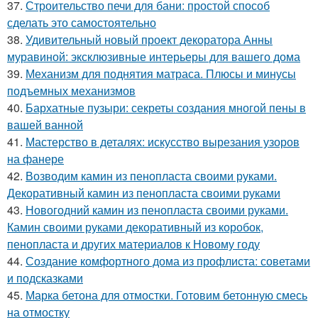
37.
Строительство печи для бани: простой способ
сделать это самостоятельно
38.
Удивительный новый проект декоратора Анны
муравиной: эксклюзивные интерьеры для вашего дома
39.
Механизм для поднятия матраса. Плюсы и минусы
подъемных механизмов
40.
Бархатные пузыри: секреты создания многой пены в
вашей ванной
41.
Мастерство в деталях: искусство вырезания узоров
на фанере
42.
Возводим камин из пенопласта своими руками.
Декоративный камин из пенопласта своими руками
43.
Новогодний камин из пенопласта своими руками.
Камин своими руками декоративный из коробок,
пенопласта и других материалов к Новому году
44.
Создание комфортного дома из профлиста: советами
и подсказками
45.
Марка бетона для отмостки. Готовим бетонную смесь
на отмостку