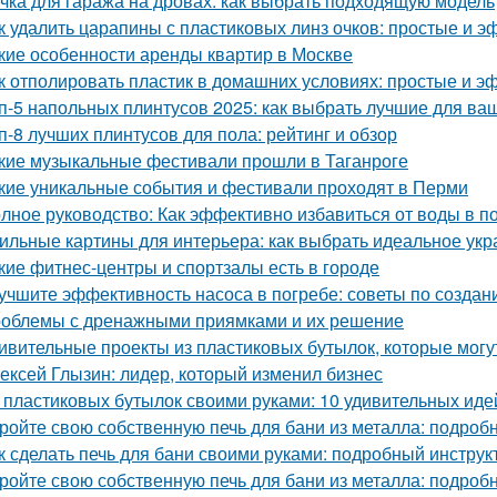
чка для гаража на дровах: как выбрать подходящую модель
к удалить царапины с пластиковых линз очков: простые и 
кие особенности аренды квартир в Москве
к отполировать пластик в домашних условиях: простые и 
п-5 напольных плинтусов 2025: как выбрать лучшие для ва
п-8 лучших плинтусов для пола: рейтинг и обзор
кие музыкальные фестивали прошли в Таганроге
кие уникальные события и фестивали проходят в Перми
лное руководство: Как эффективно избавиться от воды в п
ильные картины для интерьера: как выбрать идеальное ук
кие фитнес-центры и спортзалы есть в городе
учшите эффективность насоса в погребе: советы по созда
облемы с дренажными приямками и их решение
ивительные проекты из пластиковых бутылок, которые могу
ексей Глызин: лидер, который изменил бизнес
 пластиковых бутылок своими руками: 10 удивительных иде
ройте свою собственную печь для бани из металла: подроб
к сделать печь для бани своими руками: подробный инструк
ройте свою собственную печь для бани из металла: подроб