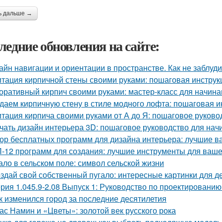
ь дальше →
ледние обновления на сайте:
айн навигации и ориентации в пространстве. Как не заблуд
тация кирпичной стены своими руками: пошаговая инструк
оративный кирпич своими руками: мастер-класс для начин
даем кирпичную стену в стиле модного лофта: пошаговая и
тация кирпича своими руками от А до Я: пошаговое руково
чать дизайн интерьера 3D: пошаговое руководство для на
ор бесплатных программ для дизайна интерьера: лучшие 
-12 программ для создания: лучшие инструменты для ваше
ало в сельском поле: символ сельской жизни
здай свой собственный пугало: интересные картинки для д
рия 1.045.9-2.08 Выпуск 1: Руководство по проектированию
к изменился город за последние десятилетия
ас Намин и «Цветы»: золотой век русского рока