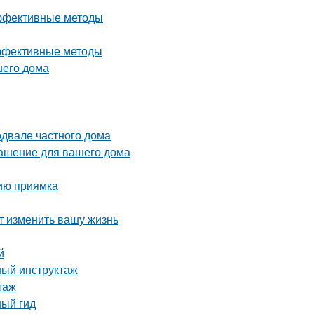
эффективные методы
эффективные методы
шего дома
одвале частного дома
рашение для вашего дома
нию приямка
т изменить вашу жизнь
й
ный инструктаж
таж
ный гид