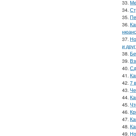
33.
Ме
34.
Ст
35.
Пе
36.
Ка
нюанс
37.
Но
и дру
38.
Бе
39.
Вз
40.
Сд
41.
Ка
42.
7 
43.
Че
44.
Ка
45.
Чт
46.
Кр
47.
Ка
48.
Ка
49.
Но