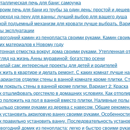
таллическая печь для бани: самоучка
роим печь для бани из трубы за один день: простой и деше
реход на пену для ванны: лучший выбор для вашего душа
кой подъемный механизм для кровати лучше выбрать. Вар
ы эксплуатации
вогодний камин из пенопласта своими руками. Камин своим
гих материалов к Новому году
тонная отмостка вокруг дома своими руками. Утепленная о
гляд на жизнь Анны муравиной: богатство осени
елай сам: интересные проекты для детей и родителей
к жить в квартире и делать ремонт. С каких комнат лучше н
вариантов отделки стены в ванной комнате кроме плитки. С
м покрыть стены в ванной кроме плитки. Вариант 2: Краска
к отшлифовать оргстекло в домашних условиях. Как отполи
о положить на пол в ванной вместо плитки. Наливные полы
ыльцо своими руками из дерева с навесом. Общие рекоме
к установить акриловую ванну своими руками. Особенности
к правильно установить ванну. Последовательность устано
вогодний домик из пенопласта: легко и быстро своими рук