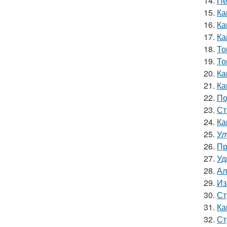
14.
Пе
15.
Ка
16.
Ка
17.
Ка
18.
То
19.
То
20.
Ка
21.
Ка
22.
По
23.
Ст
24.
Ка
25.
Ул
26.
Пр
27.
Уд
28.
Ал
29.
Из
30.
Ст
31.
Ка
32.
Ст