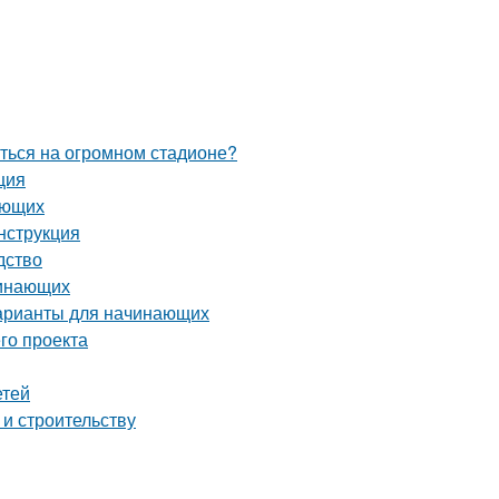
иться на огромном стадионе?
ция
ающих
нструкция
дство
чинающих
варианты для начинающих
го проекта
етей
 и строительству