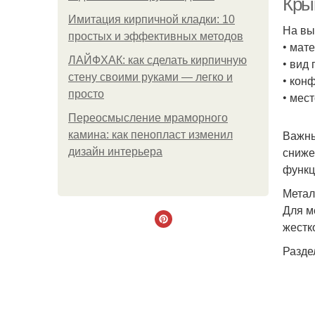
Кры
Имитация кирпичной кладки: 10
На вы
простых и эффективных методов
• мат
ЛАЙФХАК: как сделать кирпичную
• вид
стену своими руками — легко и
• кон
просто
• мес
Переосмысление мраморного
Важны
камина: как пенопласт изменил
сниже
дизайн интерьера
функц
Метал
Для м
жестк
Разде