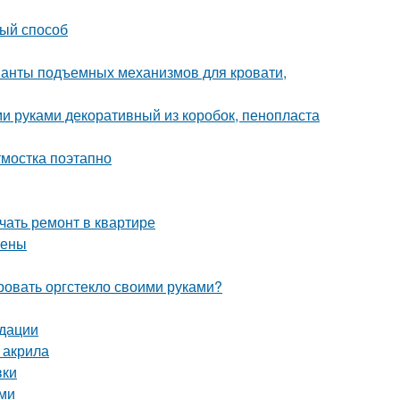
вый способ
ианты подъемных механизмов для кровати,
и руками декоративный из коробок, пенопласта
тмостка поэтапно
ачать ремонт в квартире
тены
ровать оргстекло своими руками?
ндации
 акрила
вки
ами