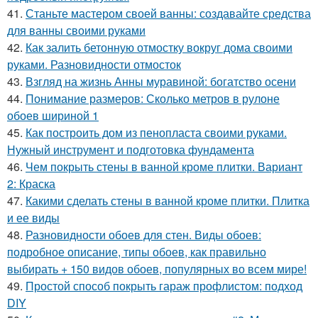
41.
Станьте мастером своей ванны: создавайте средства
для ванны своими руками
42.
Как залить бетонную отмостку вокруг дома своими
руками. Разновидности отмосток
43.
Взгляд на жизнь Анны муравиной: богатство осени
44.
Понимание размеров: Сколько метров в рулоне
обоев шириной 1
45.
Как построить дом из пенопласта своими руками.
Нужный инструмент и подготовка фундамента
46.
Чем покрыть стены в ванной кроме плитки. Вариант
2: Краска
47.
Какими сделать стены в ванной кроме плитки. Плитка
и ее виды
48.
Разновидности обоев для стен. Виды обоев:
подробное описание, типы обоев, как правильно
выбирать + 150 видов обоев, популярных во всем мире!
49.
Простой способ покрыть гараж профлистом: подход
DIY