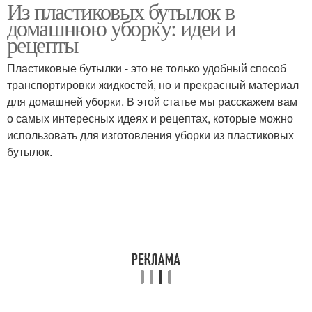
Из пластиковых бутылок в
Веник из пластиковых
Вешалка из
домашнюю уборку: идеи и
бутылок
пластиковых бутылок
рецепты
Пластиковые бутылки - это не только удобный способ
Покрытие из
Поделки из
транспортировки жидкостей, но и прекрасный материал
пластиковых бутылок
пластиковых бутылок
для домашней уборки. В этой статье мы расскажем вам
о самых интересных идеях и рецептах, которые можно
использовать для изготовления уборки из пластиковых
бутылок.
Бутылка перед
Пластиковые бутылки
созданием