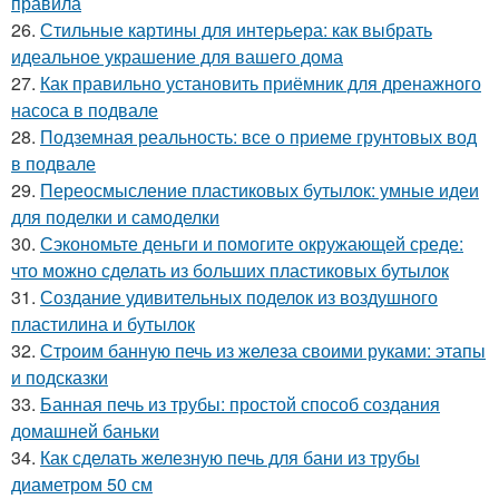
правила
26.
Стильные картины для интерьера: как выбрать
идеальное украшение для вашего дома
27.
Как правильно установить приёмник для дренажного
насоса в подвале
28.
Подземная реальность: все о приеме грунтовых вод
в подвале
29.
Переосмысление пластиковых бутылок: умные идеи
для поделки и самоделки
30.
Сэкономьте деньги и помогите окружающей среде:
что можно сделать из больших пластиковых бутылок
31.
Создание удивительных поделок из воздушного
пластилина и бутылок
32.
Строим банную печь из железа своими руками: этапы
и подсказки
33.
Банная печь из трубы: простой способ создания
домашней баньки
34.
Как сделать железную печь для бани из трубы
диаметром 50 см