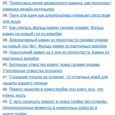
35.
Переосмысление мраморного камина: как пенопласт
изменил дизайн интерьера
36.
Пену для ванн как альтернатива гелевым средствам
для душа
37.
Как сделать фальш-камин своими руками. Фальш
камин на новый год из коробки
38.
Декоративный камин из пенопласта своими руками
на новый год. №1. Фальш-камин из картонных коробок
39.
Новогодний камин за 2 дня из пенопласта. Камин из
картонных коробок
40.
Бетонная отмостка вокруг дома своими руками.
Утепленная отмостка поэтапно
41.
Создание пугала на огороде: 10 отличных идей для
защиты вашего урожая
42.
Ремонт квартир в новостройке под ключ: все, что
нужно знать
43.
С чего начинать ремонт в новостройке без отделки.
Неоднозначные моменты в ремонтных работах в
новостройке