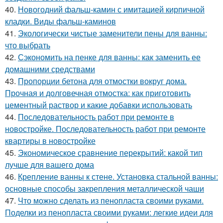
40.
Новогодний фальш-камин с имитацией кирпичной
кладки. Виды фальш-каминов
41.
Экологически чистые заменители пены для ванны:
что выбрать
42.
Сэкономить на пенке для ванны: как заменить ее
домашними средствами
43.
Пропорции бетона для отмостки вокруг дома.
Прочная и долговечная отмостка: как приготовить
цементный раствор и какие добавки использовать
44.
Последовательность работ при ремонте в
новостройке. Последовательность работ при ремонте
квартиры в новостройке
45.
Экономическое сравнение перекрытий: какой тип
лучше для вашего дома
46.
Крепление ванны к стене. Установка стальной ванны:
основные способы закрепления металлической чаши
47.
Что можно сделать из пенопласта своими руками.
Поделки из пенопласта своими руками: легкие идеи для