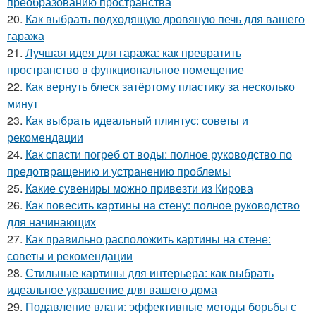
преобразованию пространства
20.
Как выбрать подходящую дровяную печь для вашего
гаража
21.
Лучшая идея для гаража: как превратить
пространство в функциональное помещение
22.
Как вернуть блеск затёртому пластику за несколько
минут
23.
Как выбрать идеальный плинтус: советы и
рекомендации
24.
Как спасти погреб от воды: полное руководство по
предотвращению и устранению проблемы
25.
Какие сувениры можно привезти из Кирова
26.
Как повесить картины на стену: полное руководство
для начинающих
27.
Как правильно расположить картины на стене:
советы и рекомендации
28.
Стильные картины для интерьера: как выбрать
идеальное украшение для вашего дома
29.
Подавление влаги: эффективные методы борьбы с