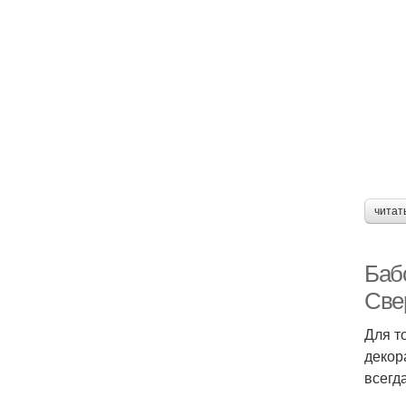
читат
Баб
Све
Для т
декор
всегд