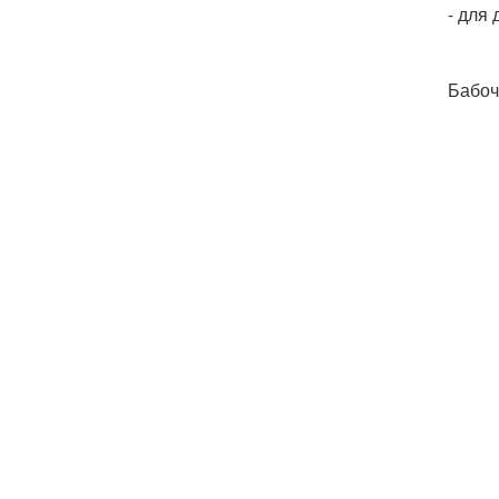
- для 
Бабоч