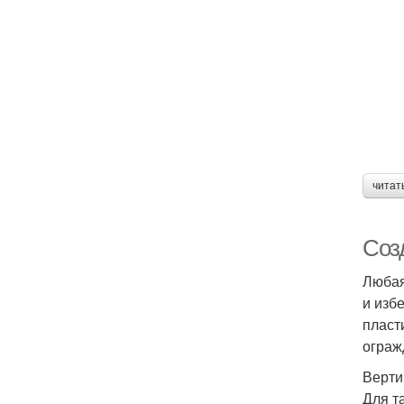
читат
Соз
Любая
и изб
пласт
ограж
Верти
Для т