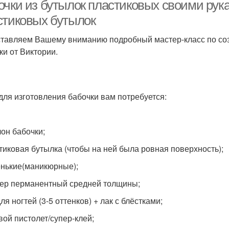
очки из бутылок пластиковых своими рук
стиковых бутылок
тавляем Вашему вниманию подробный мастер-класс по соз
ки от Виктории.
 для изготовления бабочки вам потребуется:
лон бабочки;
стиковая бутылка (чтобы на ней была ровная поверхность);
енькие(маникюрные);
кер перманентный средней толщины;
для ногтей (3-5 оттенков) + лак с блёстками;
вой пистолет/супер-клей;