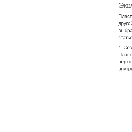
Эко
Пласт
друго
выбра
стать
1. Со
Пласт
верхн
внутр