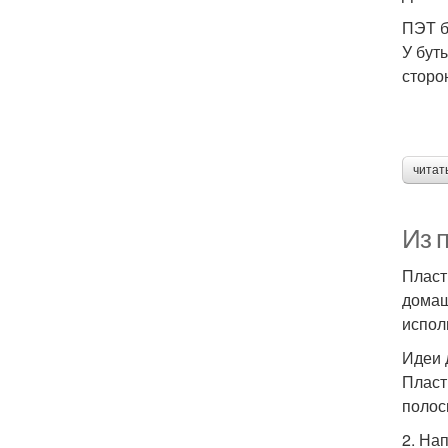
ПЭТ б
У бут
сторо
читат
Из 
Пласт
домаш
испол
Идеи 
Пласт
полоск
2. На