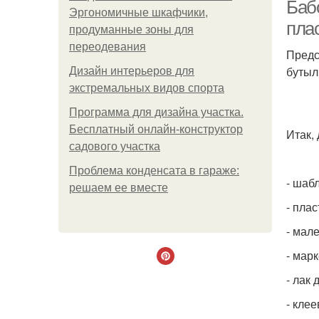
Баб
Эргономичные шкафчики,
пла
продуманные зоны для
переодевания
Предс
бутыл
Дизайн интерьеров для
экстремальных видов спорта
Программа для дизайна участка.
Бесплатный онлайн-конструктор
Итак,
садового участка
Проблема конденсата в гараже:
- шаб
решаем ее вместе
- пла
- мал
- мар
- лак 
- клее