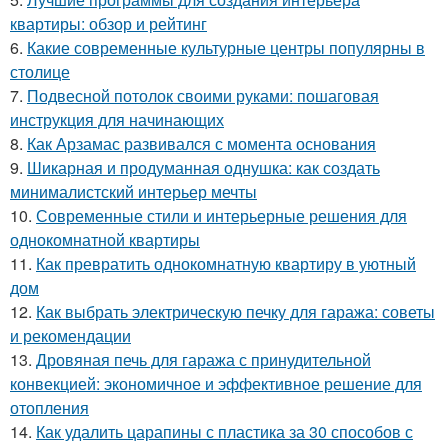
квартиры: обзор и рейтинг
6.
Какие современные культурные центры популярны в
столице
7.
Подвесной потолок своими руками: пошаговая
инструкция для начинающих
8.
Как Арзамас развивался с момента основания
9.
Шикарная и продуманная однушка: как создать
минималистский интерьер мечты
10.
Современные стили и интерьерные решения для
однокомнатной квартиры
11.
Как превратить однокомнатную квартиру в уютный
дом
12.
Как выбрать электрическую печку для гаража: советы
и рекомендации
13.
Дровяная печь для гаража с принудительной
конвекцией: экономичное и эффективное решение для
отопления
14.
Как удалить царапины с пластика за 30 способов с