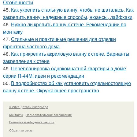
Особенности
45.
Как укрепить стальную ванну, чтобы не шаталась. Как
закрепить ванну: надежные способы, нюансы, лайфхаки
46.
Нужно ли крепить ванну к стене. Рекомендации по
монтажу
47.
Стильные и практичные решения для отделки
фронтона частного дома
48.
Как прикрепить акриловую ванну к стене. Варианты
закрепления к стене
49.
Перепланировка однокомнатной квартиры в доме
серии П-44М: идеи и рекомендации
50.
В подробностях об как установить отдельностоящую
ванну к стене. Окружающее пространство
© 2026 Детали интерьера
Контакты
Пользовательское соглашение
Политика конфидециальности
Обратная связь