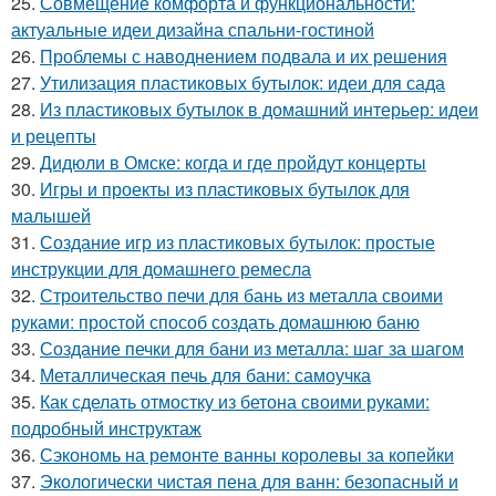
25.
Совмещение комфорта и функциональности:
актуальные идеи дизайна спальни-гостиной
26.
Проблемы с наводнением подвала и их решения
27.
Утилизация пластиковых бутылок: идеи для сада
28.
Из пластиковых бутылок в домашний интерьер: идеи
и рецепты
29.
Дидюли в Омске: когда и где пройдут концерты
30.
Игры и проекты из пластиковых бутылок для
малышей
31.
Создание игр из пластиковых бутылок: простые
инструкции для домашнего ремесла
32.
Строительство печи для бань из металла своими
руками: простой способ создать домашнюю баню
33.
Создание печки для бани из металла: шаг за шагом
34.
Металлическая печь для бани: самоучка
35.
Как сделать отмостку из бетона своими руками:
подробный инструктаж
36.
Сэкономь на ремонте ванны королевы за копейки
37.
Экологически чистая пена для ванн: безопасный и