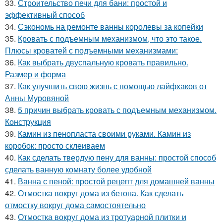
33.
Строительство печи для бани: простой и
эффективный способ
34.
Сэкономь на ремонте ванны королевы за копейки
35.
Кровать с подъемным механизмом, что это такое.
Плюсы кроватей с подъемными механизмами:
36.
Как выбрать двуспальную кровать правильно.
Размер и форма
37.
Как улучшить свою жизнь с помощью лайфхаков от
Анны Муровяной
38.
5 причин выбрать кровать с подъемным механизмом.
Конструкция
39.
Камин из пенопласта своими руками. Камин из
коробок: просто склеиваем
40.
Как сделать твердую пену для ванны: простой способ
сделать ванную комнату более удобной
41.
Ванна с пеной: простой рецепт для домашней ванны
42.
Отмостка вокруг дома из бетона. Как сделать
отмостку вокруг дома самостоятельно
43.
Отмостка вокруг дома из тротуарной плитки и