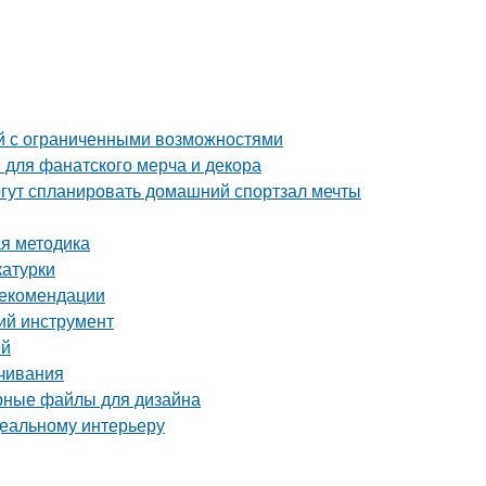
й с ограниченными возможностями
 для фанатского мерча и декора
гут спланировать домашний спортзал мечты
ая методика
катурки
рекомендации
ий инструмент
ей
ачивания
орные файлы для дизайна
деальному интерьеру