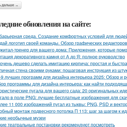
ь дальше →
ледние обновления на сайте:
барьерная среда. Создание комфортных условий для люде
дай логотип своей команды. Обзор графических редакторов
житал-тренер для вашего дома: Приложения, которые помо
тация декоративного камня от А до Я: полное руководство
 очень дешево сделать имитацию кирпича: простая и быстр
пичная стена своими руками: пошаговая инструкция из шту
-9 лучших программ для дизайна интерьера 2025: Обзор и 
ор программы для дизайна интерьера: как найти подходящ
ристические пугала для вашего сада: 20 оригинальных ид
гало в поле PNG: лучшие бесплатные изображения для ск
лее 11 000 изображений пугал из тыквы: PNG, PSD и вект
обный монтаж подвесного потолка П 113: шаг за шагом к и
кие необычные музеи
кие театральные постановки рекомендуют посмотреть