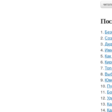
читат
Пос
1.
Без
2.
Соз
3.
Дид
4.
Ими
5.
Как
6.
Кир
7.
Топ
8.
Выб
9.
Юмо
10.
Пу
11.
Бо
12.
Уд
13.
Ка
14.
Ка