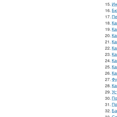
15.
Ин
16.
Бю
17.
Пе
18.
Ка
19.
Ка
20.
Ка
21.
Ка
22.
Ка
23.
Ка
24.
Ка
25.
Ка
26.
Ка
27.
Фу
28.
Ка
29.
Ус
30.
По
31.
Пр
32.
Ба
33.
Со