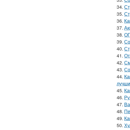
34.
Ст
35.
Ст
36.
Ка
37.
Ак
38.
ОГ
39.
Со
40.
Ст
41.
От
42.
См
43.
Со
44.
Ка
лучши
45.
Ка
46.
Ру
47.
Ва
48.
Пе
49.
Ка
50.
Ху