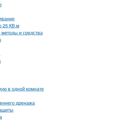
е
живание
о 25 КВ.м
е методы и средства
ы
а
д
ную в одной комнате
реннего дренажа
защиты
а