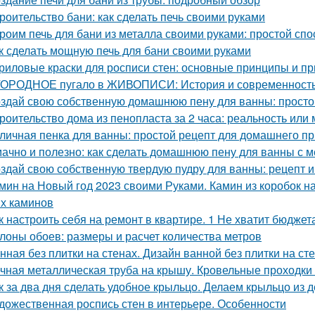
роительство бани: как сделать печь своими руками
роим печь для бани из металла своими руками: простой спо
к сделать мощную печь для бани своими руками
риловые краски для росписи стен: основные принципы и п
ОРОДНОЕ пугало в ЖИВОПИСИ: История и современност
здай свою собственную домашнюю пену для ванны: простой
роительство дома из пенопласта за 2 часа: реальность или
личная пенка для ванны: простой рецепт для домашнего п
ачно и полезно: как сделать домашнюю пену для ванны с 
здай свою собственную твердую пудру для ванны: рецепт и
мин на Новый год 2023 своими Руками. Камин из коробок н
х каминов
к настроить себя на ремонт в квартире. 1 Не хватит бюджет
лоны обоев: размеры и расчет количества метров
нная без плитки на стенах. Дизайн ванной без плитки на ст
чная металлическая труба на крышу. Кровельные проходки 
к за два дня сделать удобное крыльцо. Делаем крыльцо из 
дожественная роспись стен в интерьере. Особенности