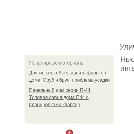
Ули
Нью
Популярные материалы
инт
Другие способы украсить фронтон
дома. Сруб и брус: проблема усадки
Панельный дом серии П-44.
Типовая серия дома П44 с
планировками квартир