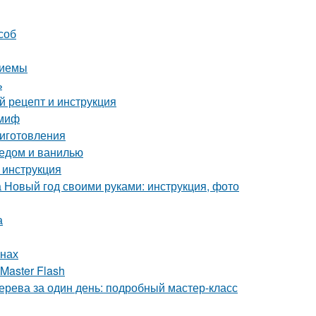
соб
риемы
ь
 рецепт и инструкция
 миф
риготовления
медом и ванилью
 инструкция
а Новый год своими руками: инструкция, фото
а
енах
Master Flash
дерева за один день: подробный мастер-класс