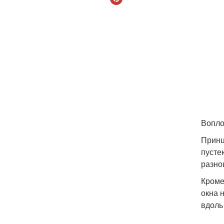
Вопло
Принц
пусте
разно
Кроме
окна 
вдоль