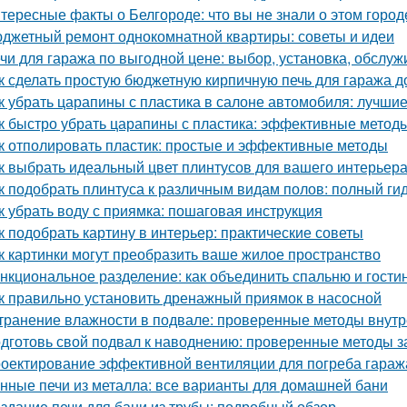
тересные факты о Белгороде: что вы не знали о этом город
джетный ремонт однокомнатной квартиры: советы и идеи
чи для гаража по выгодной цене: выбор, установка, обслу
к сделать простую бюджетную кирпичную печь для гаража д
к убрать царапины с пластика в салоне автомобиля: лучши
к быстро убрать царапины с пластика: эффективные метод
к отполировать пластик: простые и эффективные методы
к выбрать идеальный цвет плинтусов для вашего интерьер
к подобрать плинтуса к различным видам полов: полный ги
к убрать воду с приямка: пошаговая инструкция
к подобрать картину в интерьер: практические советы
к картинки могут преобразить ваше жилое пространство
нкциональное разделение: как объединить спальню и гости
к правильно установить дренажный приямок в насосной
транение влажности в подвале: проверенные методы внут
дготовь свой подвал к наводнению: проверенные методы 
оектирование эффективной вентиляции для погреба гараж
нные печи из металла: все варианты для домашней бани
здание печи для бани из трубы: подробный обзор