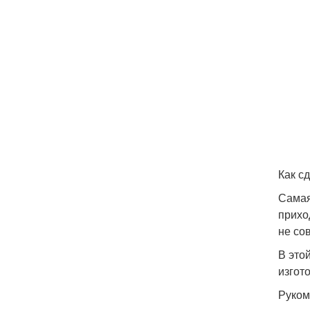
Как с
Самая
прихо
не со
В это
изгот
Руком