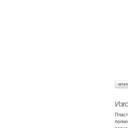
читат
Изг
Пласт
полно