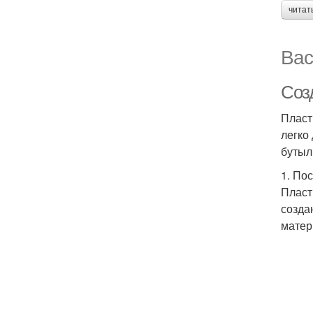
читат
Вас
Соз
Пласт
легко
бутыл
1. По
Пласт
созда
матер