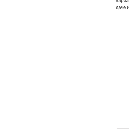
вариа
даче 