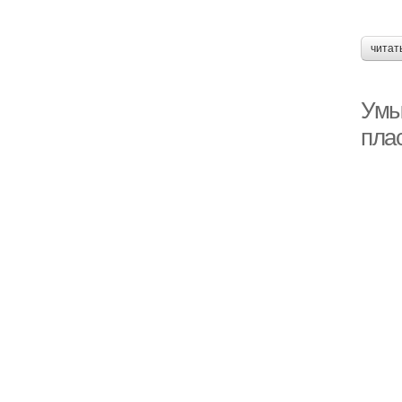
читат
Умы
пла