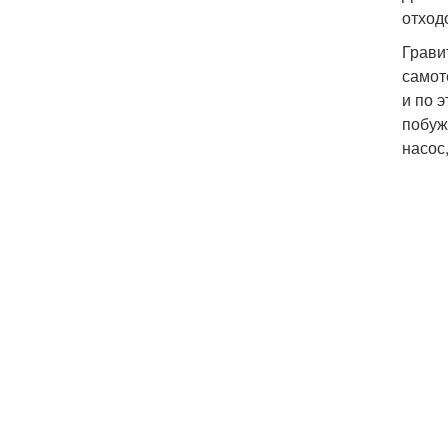
отход
Грави
самот
и по 
побуж
насос