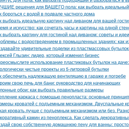
ЧШИЕ решения для ВАШЕГО пола: как выбрать идеальный
к бороться с водой в подвале частного дома
к выбрать идеальную картину над диваном для вашей гост
емя и искусство: как сочетать часы и картины на одной стен
к выбрать картину для гостиной над диваном: советы и иде
облемы с водоотведением в промышленных зданиях: как из
здавайте удивительные поделки из пластмассовых бутылок
ексей Глызин: лидер, который изменил бизнес
реосмыслите использование пластиковых бутылок на даче:
ологически чистые проекты из 5-литровой бутылки
к обеспечить надлежащую вентиляцию в гараже и погребе
роим свою печь для бани: руководство для начинающих
лонные обои: как выбрать правильные размеры
епление каркаса с помощью пенопласта: основные принци
змеры кроватей с подъемным механизмом. Двуспальные к
кая кровать лучше с подъемным механизмом или без. Разн
коративный камин из пеноплекса. Как сделать декоративны
здай свою собственную домашнюю пену для ванны: простой