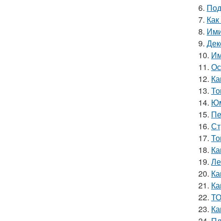
6.
Под
7.
Как
8.
Ими
9.
Дек
10.
Им
11.
Ос
12.
Ка
13.
То
14.
Юм
15.
Пе
16.
Ст
17.
То
18.
Ка
19.
Ле
20.
Ка
21.
Ка
22.
ТО
23.
Ка
24.
Пл