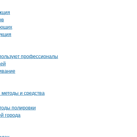
укция
ов
ающих
укция
спользуют профессионалы
дей
живание
е методы и средства
етоды полировки
ей города
идах