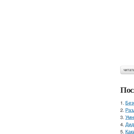
читат
Пос
1.
Без
2.
Раз
3.
Умн
4.
Дид
5.
Как