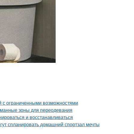
й с ограниченными возможностями
уманные зоны для переодевания
нироваться и восстанавливаться
гут спланировать домашний спортзал мечты