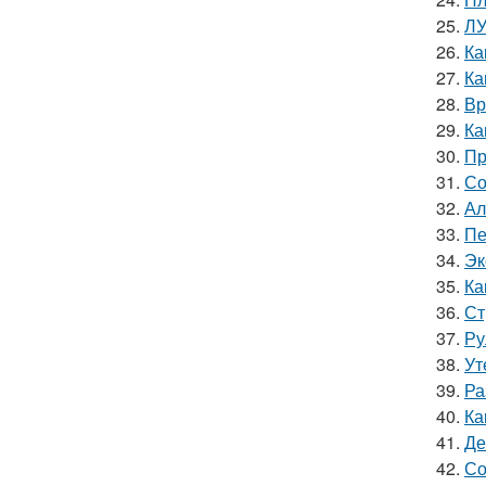
25.
ЛУ
26.
Ка
27.
Ка
28.
Вр
29.
Ка
30.
Пр
31.
Со
32.
Ал
33.
Пе
34.
Эк
35.
Ка
36.
Ст
37.
Ру
38.
Ут
39.
Ра
40.
Ка
41.
Де
42.
Со