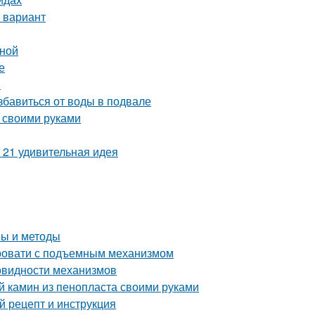
 вариант
иной
е
и
бавиться от воды в подвале
 своими руками
 21 удивительная идея
пы и методы
ровати с подъемным механизмом
овидности механизмов
й камин из пенопласта своими руками
 рецепт и инструкция