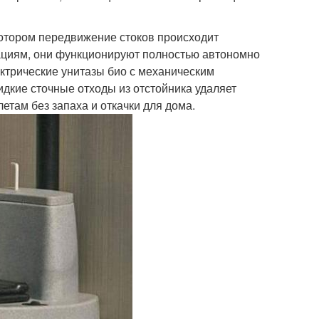
отором передвижение стоков происходит
ациям, они функционируют полностью автономно
ектрические унитазы био с механическим
дкие сточные отходы из отстойника удаляет
етам без запаха и откачки для дома.