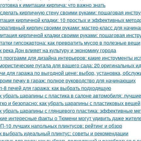
готовка к имитации кирпича: что важно знать
 сделать кирпичную стену своими руками: пошаговая инстр
тация кирпичной кладки: 10 простых и эффективных метод
оративный кирпич своими руками: мастер-класс для начин
итация кирпичной кладки своими руками: пошаговая инстр
татки гипсокартона: как превратить мусор в полезные вещи
к река Дон влияет на культуру и экономику города
п программ для дизайна интерьеров: какие инструменты и
ористические пугала для вашего сада: 20 оригинальных и
чи для гаража по выгодной цене: выбор, установка, обслу
роим печку в гараж: полное руководство для начинающих
п-8 печей для гаража: как выбрать подходящую
к убрать царапины с пластика в салоне автомобиля: лучши
гко и безопасно: как убрать царапины с пластиковых вещей
к убрать царапины с глянцевого пластика: эффективные м
кие интересные факты о Тюмени могут удивить даже жител
П-10 лучших напольных плинтусов: рейтинг и обзор
к выбрать идеальный плинтус: советы и рекомендации
интус для пола: как выбрать подходящий и разобраться в в