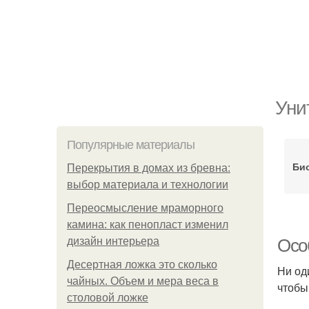
Уни
Популярные материалы
Био
Перекрытия в домах из бревна:
выбор материала и технологии
Переосмысление мраморного
камина: как пенопласт изменил
дизайн интерьера
Осо
Десертная ложка это сколько
Ни од
чайных. Объем и мера веса в
чтобы
столовой ложке