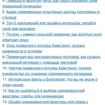
4.
Природа и экология Читы: как город сохраняет свой
природный потенциал
5.
Какие современные культурные центры популярны в
столице
6.
Топ-5 приложений для дизайна интерьера: делайте
свой дом красивее
7.
Пугало – символ сельской гармонии: как золотые поля
обретают душу
8.
Узлы подвесного потолка Армстронг: основа
надежности и эстетики
9.
Преимущества гипсокартонных потолков: как создать
идеальный интерьер с помощью чертежей
10.
Чертеж подвесного потолка Армстронг: полное
руководство по созданию современного интерьера
11.
Интересные факты о Белгороде: что вы не знали о
этом городе
12.
Как не ошибиться в выборе однокомнатной
квартиры: советы для начинающих
13.
Дизайн однокомнатной квартиры для семьи с