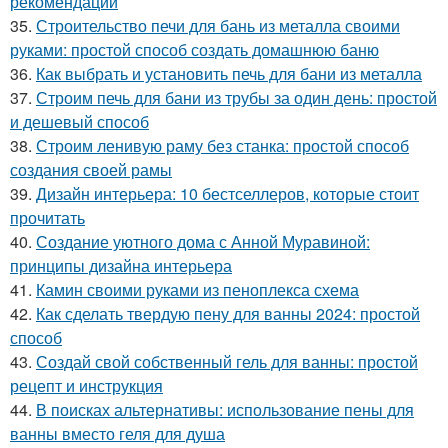
рекомендации
35.
Строительство печи для бань из металла своими
руками: простой способ создать домашнюю баню
36.
Как выбрать и установить печь для бани из металла
37.
Строим печь для бани из трубы за один день: простой
и дешевый способ
38.
Строим ленивую раму без станка: простой способ
создания своей рамы
39.
Дизайн интерьера: 10 бестселлеров, которые стоит
прочитать
40.
Создание уютного дома с Анной Муравиной:
принципы дизайна интерьера
41.
Камин своими руками из пеноплекса схема
42.
Как сделать твердую пену для ванны 2024: простой
способ
43.
Создай свой собственный гель для ванны: простой
рецепт и инструкция
44.
В поисках альтернативы: использование пены для
ванны вместо геля для душа