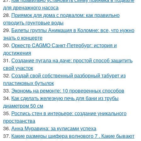
для дренажного насоса
28.
Приямок для дома с подвалом: как правильно
отводить грунтовые воды
29.
Билеты группы Анимация в Коломне: все, что нужно
знать о концерте
30.
Оркестр CAGMO Санкт-Петербург: история и
достижения
31.
Создание пугала на даче: простой способ защитить
свой участок
32.
Создай свой собственный разборный табурет из
пластиковых бутылок
33.
Экономь на ремонте: 10 проверенных способов
34.
Как сделать железную печь для бани из трубы
диаметром 50 см
35.
Роспись стен в интерьере: создание уникального
пространства
36.
Анна Муравина: за кулисами успеха
37.
Какие размеры шифера волнового 7 . Какие бывают