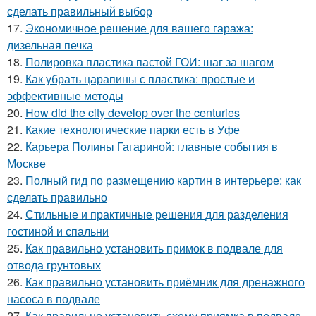
сделать правильный выбор
17.
Экономичное решение для вашего гаража:
дизельная печка
18.
Полировка пластика пастой ГОИ: шаг за шагом
19.
Как убрать царапины с пластика: простые и
эффективные методы
20.
How did the city develop over the centuries
21.
Какие технологические парки есть в Уфе
22.
Карьера Полины Гагариной: главные события в
Москве
23.
Полный гид по размещению картин в интерьере: как
сделать правильно
24.
Стильные и практичные решения для разделения
гостиной и спальни
25.
Как правильно установить примок в подвале для
отвода грунтовых
26.
Как правильно установить приёмник для дренажного
насоса в подвале
27.
Как правильно установить схему приямка в подвале