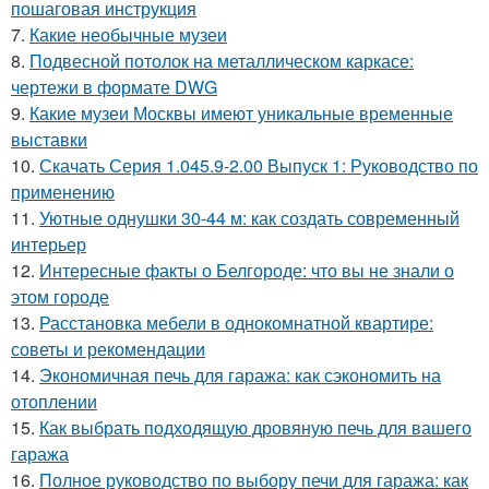
пошаговая инструкция
7.
Какие необычные музеи
8.
Подвесной потолок на металлическом каркасе:
чертежи в формате DWG
9.
Какие музеи Москвы имеют уникальные временные
выставки
10.
Скачать Серия 1.045.9-2.00 Выпуск 1: Руководство по
применению
11.
Уютные однушки 30-44 м: как создать современный
интерьер
12.
Интересные факты о Белгороде: что вы не знали о
этом городе
13.
Расстановка мебели в однокомнатной квартире:
советы и рекомендации
14.
Экономичная печь для гаража: как сэкономить на
отоплении
15.
Как выбрать подходящую дровяную печь для вашего
гаража
16.
Полное руководство по выбору печи для гаража: как