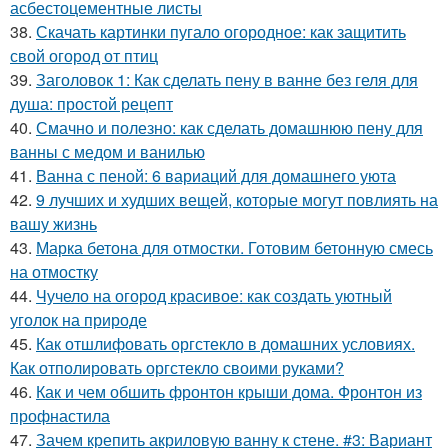
асбестоцементные листы
38.
Скачать картинки пугало огородное: как защитить
свой огород от птиц
39.
Заголовок 1: Как сделать пену в ванне без геля для
душа: простой рецепт
40.
Смачно и полезно: как сделать домашнюю пену для
ванны с медом и ванилью
41.
Ванна с пеной: 6 вариаций для домашнего уюта
42.
9 лучших и худших вещей, которые могут повлиять на
вашу жизнь
43.
Марка бетона для отмостки. Готовим бетонную смесь
на отмостку
44.
Чучело на огород красивое: как создать уютный
уголок на природе
45.
Как отшлифовать оргстекло в домашних условиях.
Как отполировать оргстекло своими руками?
46.
Как и чем обшить фронтон крыши дома. Фронтон из
профнастила
47.
Зачем крепить акриловую ванну к стене. #3: Вариант