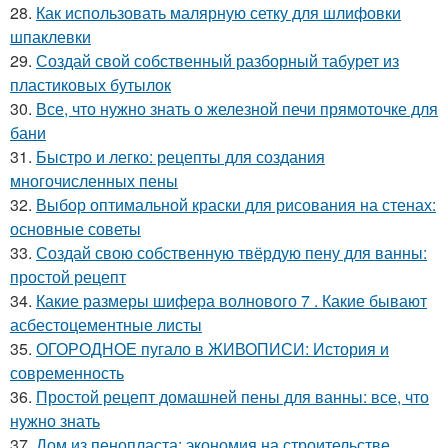
28.
Как использовать малярную сетку для шлифовки
шпаклевки
29.
Создай свой собственный разборный табурет из
пластиковых бутылок
30.
Все, что нужно знать о железной печи прямоточке для
бани
31.
Быстро и легко: рецепты для создания
многочисленных пены
32.
Выбор оптимальной краски для рисования на стенах:
основные советы
33.
Создай свою собственную твёрдую пену для ванны:
простой рецепт
34.
Какие размеры шифера волнового 7 . Какие бывают
асбестоцементные листы
35.
ОГОРОДНОЕ пугало в ЖИВОПИСИ: История и
современность
36.
Простой рецепт домашней пены для ванны: все, что
нужно знать
37.
Дом из пенопласта: экономия на строительстве