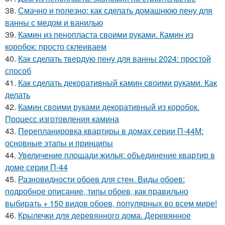
38.
Смачно и полезно: как сделать домашнюю пену для
ванны с медом и ванилью
39.
Камин из пенопласта своими руками. Камин из
коробок: просто склеиваем
40.
Как сделать твердую пену для ванны 2024: простой
способ
41.
Как сделать декоративный камин своими руками. Как
делать
42.
Камин своими руками декоративный из коробок.
Процесс изготовления камина
43.
Перепланировка квартиры в домах серии П-44М:
основные этапы и принципы
44.
Увеличение площади жилья: объединение квартир в
доме серии П-44
45.
Разновидности обоев для стен. Виды обоев:
подробное описание, типы обоев, как правильно
выбирать + 150 видов обоев, популярных во всем мире!
46.
Крылечки для деревянного дома. Деревянное