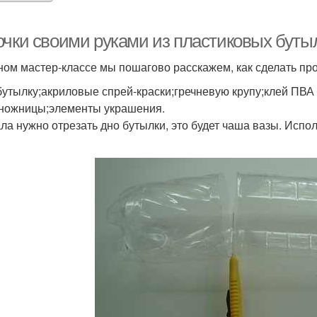
очки своими руками из пластиковых бутыл
ном мастер-классе мы пошагово расскажем, как сделать про
бутылку;акриловые спрей-краски;гречневую крупу;клей ПВА
;ножницы;элементы украшения.
ла нужно отрезать дно бутылки, это будет чаша вазы. Испо