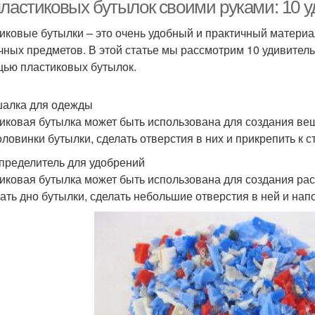
пластиковых бутылок своими руками: 10 
иковые бутылки – это очень удобный и практичный материа
чных предметов. В этой статье мы рассмотрим 10 удивител
Ажурная ваза
Изысканная ваза
Н
ью пластиковых бутылок.
шалка для одежды
иковая бутылка может быть использована для создания веш
Руки из пластиковых
Бутылки в технике
В
оловинки бутылки, сделать отверстия в них и прикрепить к с
бутылок
спределитель для удобрений
иковая бутылка может быть использована для создания рас
ать дно бутылки, сделать небольшие отверстия в ней и нап