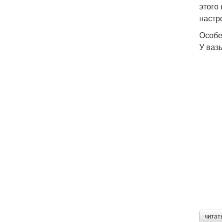
этого
настр
Особе
У ваз
читат