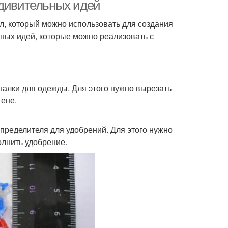
бутылки
удивительных идей
л, который можно использовать для создания
ьных идей, которые можно реализовать с
апольная ваза
Литровая бутылка
алки для одежды. Для этого нужно вырезать
аза из бутылки
тене.
пределителя для удобрений. Для этого нужно
олнить удобрение.