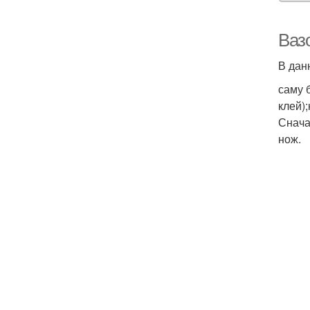
Ваз
В дан
саму 
клей)
Снача
нож.