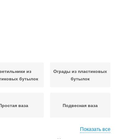
ветильники из
Ограды из пластиковых
тиковых бутылок
бутылок
Простая ваза
Подвесная ваза
Показать все
к из пластиковой
Оригинальная ваза