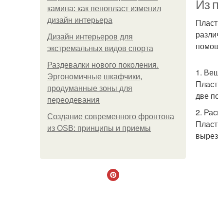
Из 
камина: как пенопласт изменил
дизайн интерьера
Пласт
разли
Дизайн интерьеров для
помощ
экстремальных видов спорта
Раздевалки нового поколения.
1. Ве
Эргономичные шкафчики,
Пласт
продуманные зоны для
две п
переодевания
2. Ра
Создание современного фронтона
Пласт
из OSB: принципы и приемы
вырез