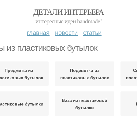
ДЕТАЛИ ИНТЕРЬЕРА
интересные идеи handmade!
главная
новости
статьи
ы из пластиковых бутылок
Предметы из
Подсветки из
С
астиковых бутылок
пластиковых бутылок
плас
Ваза из пластиковой
астиковые бутылки
бутылки
Коти
Ваза в технике
Ваза для сада