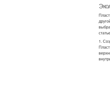
Эко
Пласт
друго
выбра
стать
1. Со
Пласт
верхн
внутр