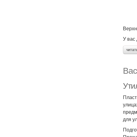
Верхн
У вас
читат
Вас
Ути
Пласт
улица
предм
для у
Подго
Прежд