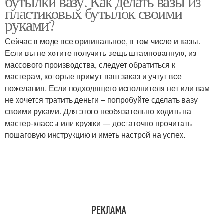
бутылки вазу. Как делать вазы из
пластиковых бутылок своими
руками?
Сейчас в моде все оригинальное, в том числе и вазы.
Оригинальная ваза
Ажурная ваза
Если вы не хотите получить вещь штампованную, из
массового производства, следует обратиться к
мастерам, которые примут ваш заказ и учтут все
пожелания. Если подходящего исполнителя нет или вам
Напольная ваза
Ваза из бутылки
не хочется тратить деньги – попробуйте сделать вазу
своими руками. Для этого необязательно ходить на
мастер-классы или кружки — достаточно прочитать
пошаговую инструкцию и иметь настрой на успех.