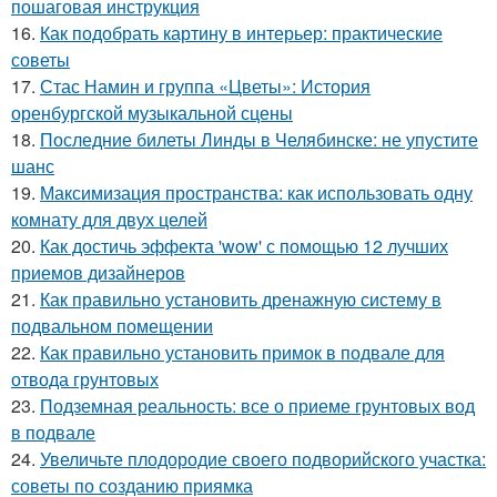
пошаговая инструкция
16.
Как подобрать картину в интерьер: практические
советы
17.
Стас Намин и группа «Цветы»: История
оренбургской музыкальной сцены
18.
Последние билеты Линды в Челябинске: не упустите
шанс
19.
Максимизация пространства: как использовать одну
комнату для двух целей
20.
Как достичь эффекта 'wow' с помощью 12 лучших
приемов дизайнеров
21.
Как правильно установить дренажную систему в
подвальном помещении
22.
Как правильно установить примок в подвале для
отвода грунтовых
23.
Подземная реальность: все о приеме грунтовых вод
в подвале
24.
Увеличьте плодородие своего подворийского участка:
советы по созданию приямка