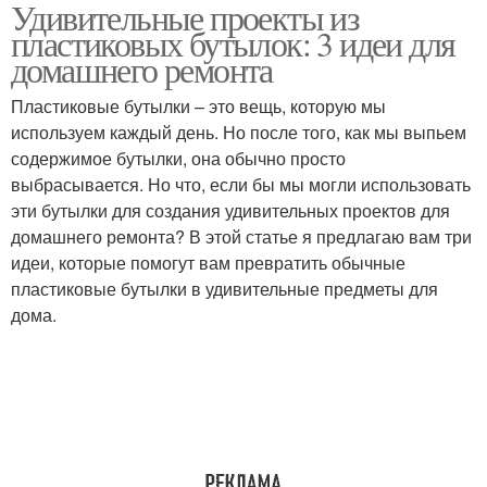
Удивительные проекты из
Поделки из
Игрушки из бутылок
пластиковых бутылок: 3 идеи для
пластиковых бутылок
домашнего ремонта
Пластиковые бутылки – это вещь, которую мы
Поделка из
используем каждый день. Но после того, как мы выпьем
Бутылки для сада
пластиковых бутылок
содержимое бутылки, она обычно просто
выбрасывается. Но что, если бы мы могли использовать
эти бутылки для создания удивительных проектов для
домашнего ремонта? В этой статье я предлагаю вам три
Бордюр из бутылок
Бутылки для хранения
идеи, которые помогут вам превратить обычные
пластиковые бутылки в удивительные предметы для
дома.
Предметы из
Вазы из пластиковых
пластиковых бутылок
бутылок
Светильники из
Ограды из пластиковых