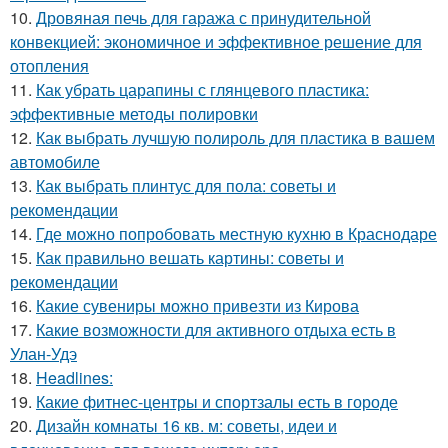
10.
Дровяная печь для гаража с принудительной
конвекцией: экономичное и эффективное решение для
отопления
11.
Как убрать царапины с глянцевого пластика:
эффективные методы полировки
12.
Как выбрать лучшую полироль для пластика в вашем
автомобиле
13.
Как выбрать плинтус для пола: советы и
рекомендации
14.
Где можно попробовать местную кухню в Краснодаре
15.
Как правильно вешать картины: советы и
рекомендации
16.
Какие сувениры можно привезти из Кирова
17.
Какие возможности для активного отдыха есть в
Улан-Удэ
18.
Headlines:
19.
Какие фитнес-центры и спортзалы есть в городе
20.
Дизайн комнаты 16 кв. м: советы, идеи и