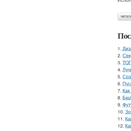
читат
Пос
1.
Диз
2.
Сек
3.
ТОП
4.
Луч
5.
Соз
6.
Пуг
7.
Как
8.
Бюд
9.
Фут
10.
Зо
11.
Ка
12.
Ка