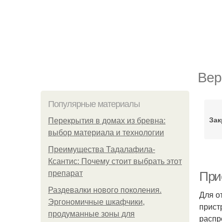
Вер
Популярные материалы
За
Перекрытия в домах из бревна:
выбор материала и технологии
Преимущества Тадалафила-
Ксантис: Почему стоит выбрать этот
препарат
При
Раздевалки нового поколения.
Для о
Эргономичные шкафчики,
прист
продуманные зоны для
распр