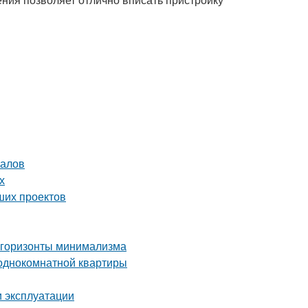
налов
х
ших проектов
 горизонты минимализма
 однокомнатной квартиры
и эксплуатации