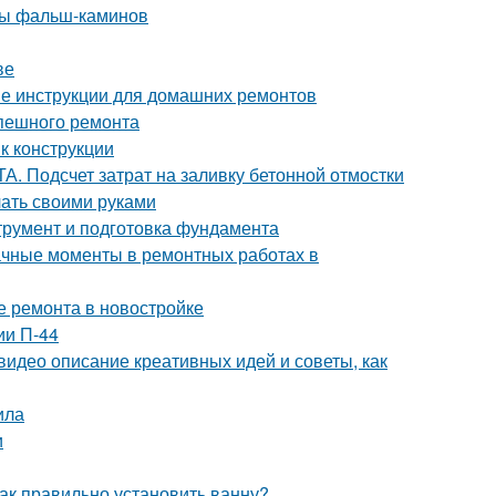
ды фальш-каминов
ве
ые инструкции для домашних ремонтов
спешного ремонта
к конструкции
. Подсчет затрат на заливку бетонной отмостки
лать своими руками
трумент и подготовка фундамента
начные моменты в ремонтных работах в
е ремонта в новостройке
ии П-44
видео описание креативных идей и советы, как
ила
и
ак правильно установить ванну?