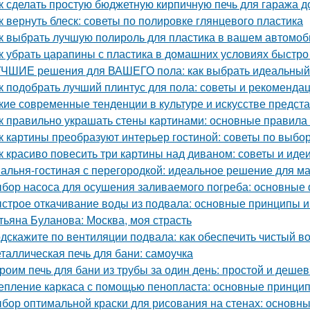
к сделать простую бюджетную кирпичную печь для гаража д
к вернуть блеск: советы по полировке глянцевого пластика
к выбрать лучшую полироль для пластика в вашем автомоб
к убрать царапины с пластика в домашних условиях быстр
ЧШИЕ решения для ВАШЕГО пола: как выбрать идеальный
к подобрать лучший плинтус для пола: советы и рекоменда
кие современные тенденции в культуре и искусстве предс
к правильно украшать стены картинами: основные правила
к картины преобразуют интерьер гостиной: советы по выб
к красиво повесить три картины над диваном: советы и иде
альня-гостиная с перегородкой: идеальное решение для м
бор насоса для осушения заливаемого погреба: основные
строе откачивание воды из подвала: основные принципы 
тьяна Буланова: Москва, моя страсть
дскажите по вентиляции подвала: как обеспечить чистый в
таллическая печь для бани: самоучка
роим печь для бани из трубы за один день: простой и деше
епление каркаса с помощью пенопласта: основные принци
бор оптимальной краски для рисования на стенах: основн