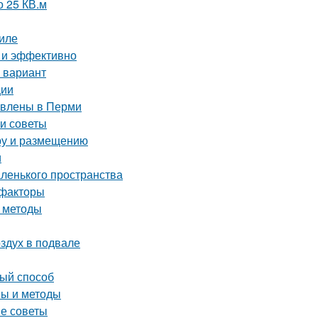
о 25 КВ.м
иле
о и эффективно
 вариант
ции
тавлены в Перми
 и советы
ору и размещению
и
аленького пространства
 факторы
и методы
оздух в подвале
вый способ
пы и методы
ые советы