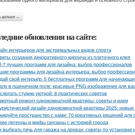
ь дальше →
ледние обновления на сайте:
айн интерьеров для экстремальных видов спорта
реты создания декоративного кирпича из плиточного клея
-7 лучших программ для дизайна: выбор профессионалов
шие программы для дизайна интерьера: выбор профессио
дай свой интерьер: 5 бесплатных программ для начинающи
ало в пшеничном поле: красивые PNG изображения для ва
 сделать студию уютной: 8 практических советов
жетный ремонт однокомнатной квартиры: советы и идеи
уристический дизайн однокомнатной квартиры 2025: новые
нируйте пространство с нами: 70 креативных решений для
кие легенды и мифы связаны с историей города
к выбрать печь для гаража на дровах: советы по установке 