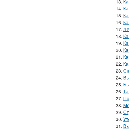
13.
Ка
14.
Ка
15.
Ка
16.
Ка
17.
ЛУ
18.
Ка
19.
Ка
20.
Ка
21.
Ка
22.
Ка
23.
Сп
24.
Вы
25.
Бы
26.
Та
27.
По
28.
Ме
29.
Ст
30.
Ут
31.
Вы