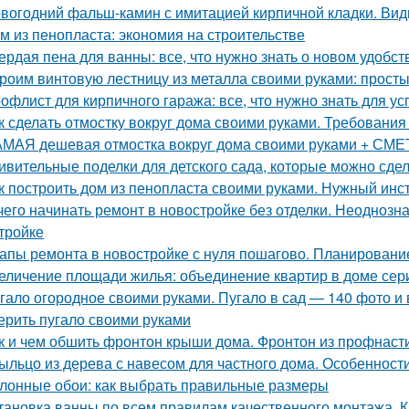
вогодний фальш-камин с имитацией кирпичной кладки. Ви
м из пенопласта: экономия на строительстве
ердая пена для ванны: все, что нужно знать о новом удобст
роим винтовую лестницу из металла своими руками: прост
офлист для кирпичного гаража: все, что нужно знать для у
к сделать отмостку вокруг дома своими руками. Требования 
МАЯ дешевая отмостка вокруг дома своими руками + СМЕТА
ивительные поделки для детского сада, которые можно сде
к построить дом из пенопласта своими руками. Нужный инс
чего начинать ремонт в новостройке без отделки. Неодноз
тройке
апы ремонта в новостройке с нуля пошагово. Планировани
еличение площади жилья: объединение квартир в доме сер
гало огородное своими руками. Пугало в сад — 140 фото и 
ерить пугало своими руками
к и чем обшить фронтон крыши дома. Фронтон из профнаст
ыльцо из дерева с навесом для частного дома. Особенност
лонные обои: как выбрать правильные размеры
тановка ванны по всем правилам качественного монтажа. К