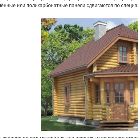
лённые или поликарбонатные панели сдвигаются по спец
ьзование одного материала для веранды и основного строе