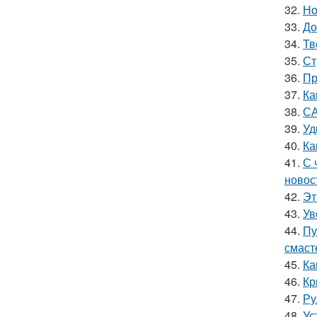
32.
Но
33.
До
34.
Тв
35.
Ст
36.
Пр
37.
Ка
38.
СА
39.
Уд
40.
Ка
41.
С 
новос
42.
Эт
43.
Ув
44.
Пу
смаст
45.
Ка
46.
Кр
47.
Ру
48.
Ус