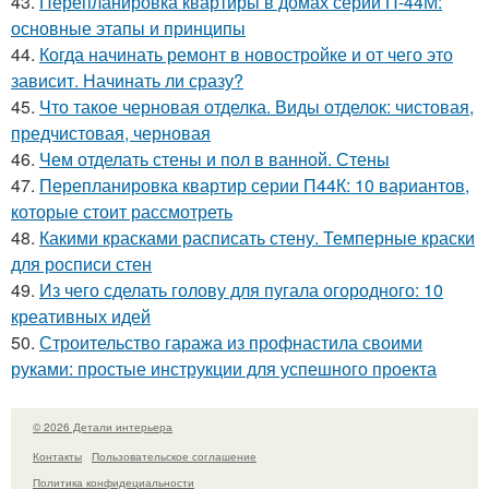
43.
Перепланировка квартиры в домах серии П-44М:
основные этапы и принципы
44.
Когда начинать ремонт в новостройке и от чего это
зависит. Начинать ли сразу?
45.
Что такое черновая отделка. Виды отделок: чистовая,
предчистовая, черновая
46.
Чем отделать стены и пол в ванной. Стены
47.
Перепланировка квартир серии П44К: 10 вариантов,
которые стоит рассмотреть
48.
Какими красками расписать стену. Темперные краски
для росписи стен
49.
Из чего сделать голову для пугала огородного: 10
креативных идей
50.
Строительство гаража из профнастила своими
руками: простые инструкции для успешного проекта
© 2026 Детали интерьера
Контакты
Пользовательское соглашение
Политика конфидециальности