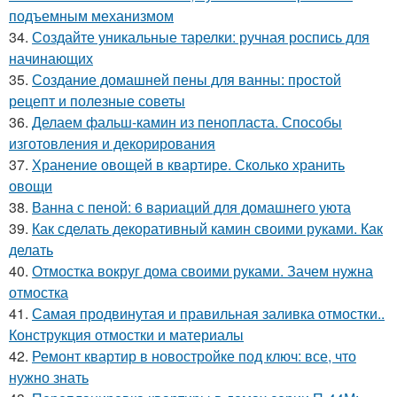
подъемным механизмом
34.
Создайте уникальные тарелки: ручная роспись для
начинающих
35.
Создание домашней пены для ванны: простой
рецепт и полезные советы
36.
Делаем фальш-камин из пенопласта. Способы
изготовления и декорирования
37.
Хранение овощей в квартире. Сколько хранить
овощи
38.
Ванна с пеной: 6 вариаций для домашнего уюта
39.
Как сделать декоративный камин своими руками. Как
делать
40.
Отмостка вокруг дома своими руками. Зачем нужна
отмостка
41.
Самая продвинутая и правильная заливка отмостки..
Конструкция отмостки и материалы
42.
Ремонт квартир в новостройке под ключ: все, что
нужно знать