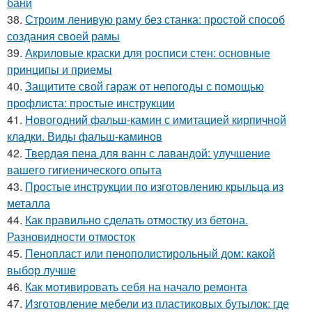
бани
38.
Строим ленивую раму без станка: простой способ
создания своей рамы
39.
Акриловые краски для росписи стен: основные
принципы и приемы
40.
Защитите свой гараж от непогоды с помощью
профлиста: простые инструкции
41.
Новогодний фальш-камин с имитацией кирпичной
кладки. Виды фальш-каминов
42.
Твердая пена для ванн с лавандой: улучшение
вашего гигиенического опыта
43.
Простые инструкции по изготовлению крыльца из
металла
44.
Как правильно сделать отмостку из бетона.
Разновидности отмосток
45.
Пенопласт или пенополистирольный дом: какой
выбор лучше
46.
Как мотивировать себя на начало ремонта
47.
Изготовление мебели из пластиковых бутылок: где