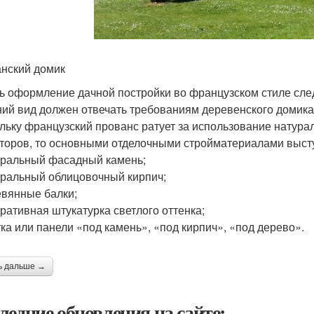
нский домик
ь оформление дачной постройки во французском стиле следу
ий вид должен отвечать требованиям деревенского домика
льку французский прованс ратует за использование натур
торов, то основными отделочными стройматериалами выст
уральный фасадный камень;
уральный облицовочный кирпич;
евянные балки;
оративная штукатурка светлого оттенка;
тка или панели «под камень», «под кирпич», «под дерево».
ь дальше →
ледние обновления на сайте: