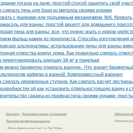
здание пугала на даче: простой способ защитить свой учас
к сделать печь для бани из металла своими руками
овать с ящиками или подъемным механизмом. №5. Кроват
омасоль для ванны: простой рецепт для домашнего пригот
ердая пена для ванны: все, что нужно знать о новом удобст
лаем фальш-камин из пенопласта. Способы изготовления 
поисках альтернативы: использование пены для ванны вмес
тонная отмостка вокруг дома. Как правильно сделать отмост
к перепланировать однушку 38 м² в панельке
м можно бюджетно отделать ванную.. Что значит бюджетны
альтернатив кафелю в ванной. Компромиссный вариант
к сделать деревянные ступени. Как сделать расчет лестниц
подробностях об как установить отдельностоящую ванну к 
роительство гаража из профнастила своими руками: просты
Контакты
Пользовательское соглашение
Обратная св
Политика конфидециальности
Копирование раз
г. Москва, Довженко улица 4 корп.1, м. Парк Победы