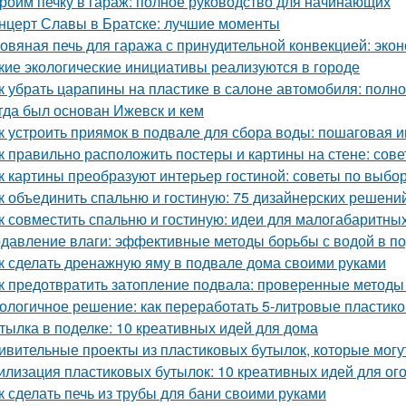
роим печку в гараж: полное руководство для начинающих
нцерт Славы в Братске: лучшие моменты
овяная печь для гаража с принудительной конвекцией: эк
кие экологические инициативы реализуются в городе
к убрать царапины на пластике в салоне автомобиля: полн
гда был основан Ижевск и кем
к устроить приямок в подвале для сбора воды: пошаговая 
к правильно расположить постеры и картины на стене: сов
к картины преобразуют интерьер гостиной: советы по выб
к объединить спальню и гостиную: 75 дизайнерских решени
к совместить спальню и гостиную: идеи для малогабаритны
давление влаги: эффективные методы борьбы с водой в п
к сделать дренажную яму в подвале дома своими руками
к предотвратить затопление подвала: проверенные методы
ологичное решение: как переработать 5-литровые пластик
тылка в поделке: 10 креативных идей для дома
ивительные проекты из пластиковых бутылок, которые могу
илизация пластиковых бутылок: 10 креативных идей для ог
к сделать печь из трубы для бани своими руками