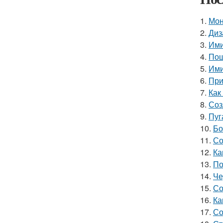
1.
Мон
2.
Диз
3.
Ими
4.
Пош
5.
Ими
6.
При
7.
Как
8.
Соз
9.
Пуг
10.
Бо
11.
Со
12.
Ка
13.
По
14.
Че
15.
Со
16.
Ка
17.
Со