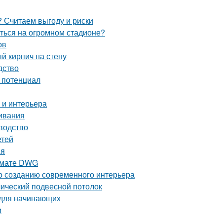
 Считаем выгоду и риски
иться на огромном стадионе?
ов
й кирпич на стену
дство
й потенциал
 и интерьера
ивания
водство
етей
ия
ормате DWG
по созданию современного интерьера
лический подвесной потолок
 для начинающих
и