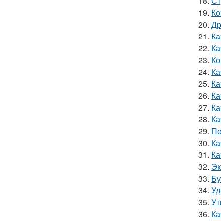
18.
Ст
19.
Ко
20.
Др
21.
Ка
22.
Ка
23.
Ко
24.
Ка
25.
Ка
26.
Ка
27.
Ка
28.
Ка
29.
По
30.
Ка
31.
Ка
32.
Эк
33.
Бу
34.
Уд
35.
Ут
36.
Ка