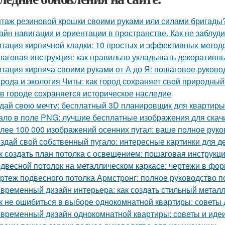
таж резиновой крошки своими руками или силами бригады?
айн навигации и ориентации в пространстве. Как не заблуд
тация кирпичной кладки: 10 простых и эффективных метод
аговая инструкция: как правильно укладывать декоративны
тация кирпича своими руками от А до Я: пошаговое руково
рода и экология Читы: как город сохраняет свой природны
 в городе сохраняется историческое наследие
дай свою мечту: бесплатный 3D планировщик для квартиры
ало в поле PNG: лучшие бесплатные изображения для скач
лее 100 000 изображений осенних пугал: ваше полное руко
здай свой собственный пугало: интересные картинки для д
к создать план потолка с освещением: пошаговая инструкц
двесной потолок на металлическом каркасе: чертежи в ф
ртеж подвесного потолка Армстронг: полное руководство 
временный дизайн интерьера: как создать стильный метал
к не ошибиться в выборе однокомнатной квартиры: советы
временный дизайн однокомнатной квартиры: советы и иде