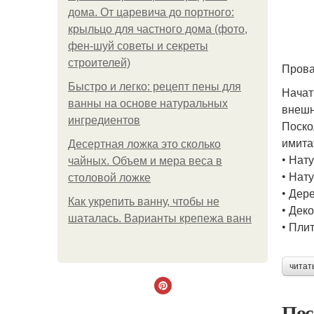
дома. От царевича до портного:
крыльцо для частного дома (фото,
фен-шуй советы и секреты
строителей)
Прова
Быстро и легко: рецепт пены для
Начат
ванны на основе натуральных
внешн
ингредиентов
Поско
имита
Десертная ложка это сколько
• Нат
чайных. Объем и мера веса в
• Нат
столовой ложке
• Дер
Как укрепить ванну, чтобы не
• Дек
шаталась. Варианты крепежа ванн
• Пли
читат
Пос