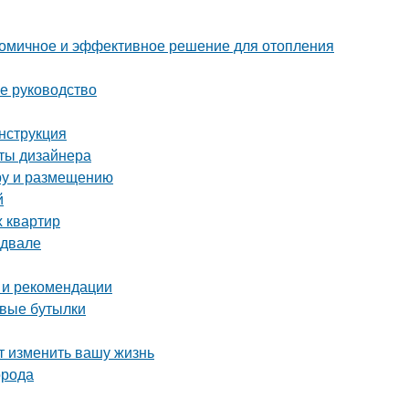
ономичное и эффективное решение для отопления
ое руководство
инструкция
еты дизайнера
ору и размещению
й
х квартир
одвале
 и рекомендации
овые бутылки
т изменить вашу жизнь
орода