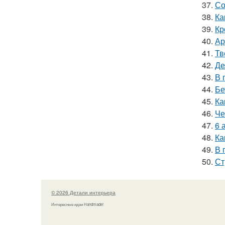
37.
Со
38.
Ка
39.
Кр
40.
Ар
41.
Тв
42.
Де
43.
В 
44.
Бе
45.
Ка
46.
Че
47.
6 
48.
Ка
49.
В 
50.
Ст
© 2026 Детали интерьера
Интересные идеи Handmade!