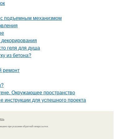
ток
ь с подъемным механизмом
овления
ве
и декорирования
то геля для душа
ку из бетона?
й ремонт
ы?
стене. Окружающее пространство
е инструкции для успешного проекта
язь
решено при указании обратной гиперссылки.