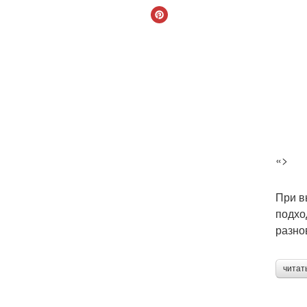
«>
При в
подхо
разно
читат