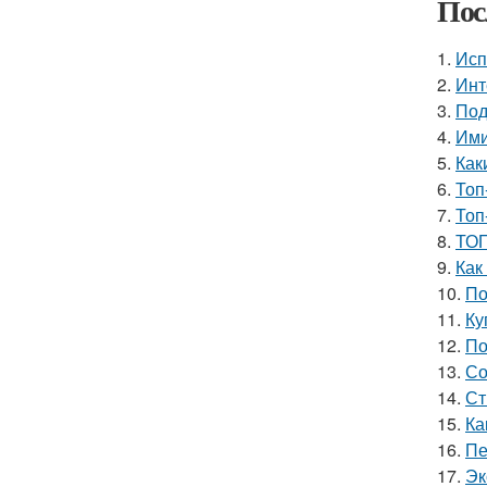
Пос
1.
Исп
2.
Инт
3.
Под
4.
Ими
5.
Как
6.
Топ
7.
Топ
8.
ТОП
9.
Как
10.
По
11.
Ку
12.
По
13.
Со
14.
Ст
15.
Ка
16.
Пе
17.
Эк