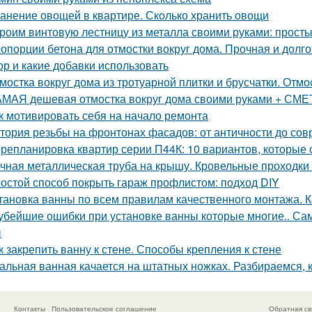
анение овощей в квартире. Сколько хранить овощи
роим винтовую лестницу из металла своими руками: прост
опорции бетона для отмостки вокруг дома. Прочная и долго
ор и какие добавки использовать
мостка вокруг дома из тротуарной плитки и брусчатки. Отмо
МАЯ дешевая отмостка вокруг дома своими руками + СМЕТА
к мотивировать себя на начало ремонта
тория резьбы на фронтонах фасадов: от античности до со
репланировка квартир серии П44К: 10 вариантов, которые 
чная металлическая труба на крышу. Кровельные проходки 
остой способ покрыть гараж профлистом: подход DIY
тановка ванны по всем правилам качественного монтажа. К
убейшие ошибки при установке ванны которые многие.. Са
ы
к закрепить ванну к стене. Способы крепления к стене
альная ванная качается на штатных ножках. Разбираемся, к
Контакты
Пользовательское соглашение
Обратная св