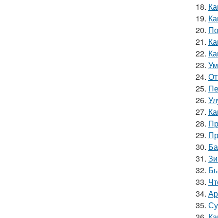
18.
Ка
19.
Ка
20.
По
21.
Ка
22.
Ка
23.
Ум
24.
От
25.
Пе
26.
Ул
27.
Ка
28.
Пр
29.
Пр
30.
Ба
31.
Зи
32.
Бы
33.
Чт
34.
Ар
35.
Су
36.
Ка