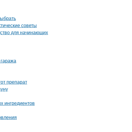
выбрать
ктические советы
дство для начинающих
 гаража
тот препарат
ауну
ых ингредиентов
овления