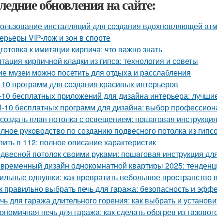
ледние обновления на сайте:
ользование инсталляций для создания вдохновляющей а
ерьеры VIP-лож и зон в спорте
готовка к имитации кирпича: что важно знать
тация кирпичной кладки из гипса: технология и советы
ие музеи можно посетить для отдыха и расслабления
-10 программ для создания красивых интерьеров
-10 бесплатных приложений для дизайна интерьера: лучши
-10 бесплатных программ для дизайна: выбор профессион
 создать план потолка с освещением: пошаговая инструкци
лное руководство по созданию подвесного потолка из гипсо
пить п 112: полное описание характеристик
двесной потолок своими руками: пошаговая инструкция д
временный дизайн однокомнатной квартиры 2025: тенденц
ильные однушки: как превратить небольшое пространство в
к правильно выбрать печь для гаража: безопасность и эфф
чь для гаража длительного горения: как выбрать и установи
ономичная печь для гаража: как сделать обогрев из газовог