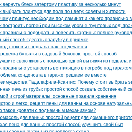
к вернуть блеск затёртому пластику за несколько минут
к выбрать плинтуса для пола по цвету: советы и хитрости
чему плинтус необходим под ламинат и как его правильно 
к построить погреб при высоком уровне грунтовых вод: пра
к правильно подобрать и повесить картины: полное руково
ный способ сделать опалубку в приямке
вод стоков из подвала: как это делается
ределка бутылки в садовый бочонок: простой способ
учшите свою жизнь с помощью одной вытяжки из подвала и
к правильно установить вентиляцию в погребе под гаражом
облема конденсата в гараже: решаем ее вместе
еимущества Тадалафила-Ксантис: Почему стоит выбрать э
нная печь из трубы: простой способ создать собственный с
мой и стройматериалы: основные правила хранения
стро и легко: рецепт пены для ванны на основе натуральн
о такое кровати с подъемным механизмом?
омасоль для ванны: простой рецепт для домашнего пригот
хая пена для ванны: простой способ улучшить свой быт
мин своими руками из пеноплекса схема