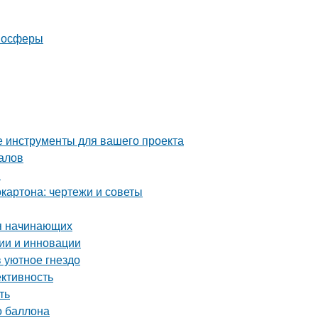
тмосферы
е инструменты для вашего проекта
алов
я
картона: чертежи и советы
ля начинающих
ии и инновации
 уютное гнездо
ективность
ть
о баллона