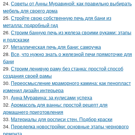
24.
Советы от Анны Муравиной: как правильно выбирать
мебель для своего дома
25.
Стройте свою собственную печь для бани из
металла: подробный гид
26.
Строим банную печь из железа своими руками: этапы
и подсказки
27.
Металлическая печь для бани: самоучка
28.
Все, что нужно знать о железной печи прямоточке для
бани
29.
Строим ленивую раму без станка: простой способ
создания своей рамы
30.
Переосмысление мраморного камина: как пенопласт
изменил дизайн интерьера
31.
Анна Муравина: за кулисами успеха
32.
Аромасоль для ванны: простой рецепт для
домашнего приготовления
33.
Материалы для росписи стен. Подбор краски
34.
Переделка новостройки: основные этапы чернового
ремонта