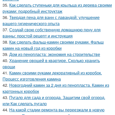
35.
Как сделать ступеньки для крыльца из дерева своими
руками: подробный инструктаж
36.
Твердая пена для ванн с лавандой: улучшение
вашего гигиенического опыта
37.
Создай свою собственную домашнюю пену для
ванны: простой рецепт и инструкция
38.
Как сделать фальш-камин своими руками. Фальш
камин на новый год из коробки
39.
Дом из пенопласта: экономия на строительстве
40.
Хранение овощей в квартире. Сколько хранить
овощи
41.
Камин своими руками декоративный из коробок.
Процесс изготовления камина
42.
Новогодний камин за 2 дня из пенопласта. Камин из
картонных коробок
43.
Пугало для сада и огорода. Защитим свой огород,
или Как сделать пугало
44.
На какой стадии ремонта вы переезжали в новую