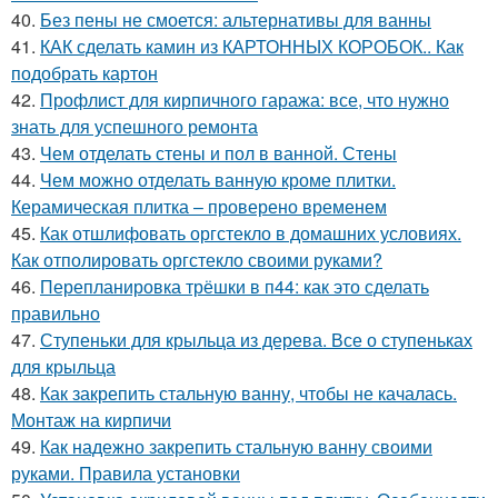
40.
Без пены не смоется: альтернативы для ванны
41.
КАК сделать камин из КАРТОННЫХ КОРОБОК.. Как
подобрать картон
42.
Профлист для кирпичного гаража: все, что нужно
знать для успешного ремонта
43.
Чем отделать стены и пол в ванной. Стены
44.
Чем можно отделать ванную кроме плитки.
Керамическая плитка – проверено временем
45.
Как отшлифовать оргстекло в домашних условиях.
Как отполировать оргстекло своими руками?
46.
Перепланировка трёшки в п44: как это сделать
правильно
47.
Ступеньки для крыльца из дерева. Все о ступеньках
для крыльца
48.
Как закрепить стальную ванну, чтобы не качалась.
Монтаж на кирпичи
49.
Как надежно закрепить стальную ванну своими
руками. Правила установки