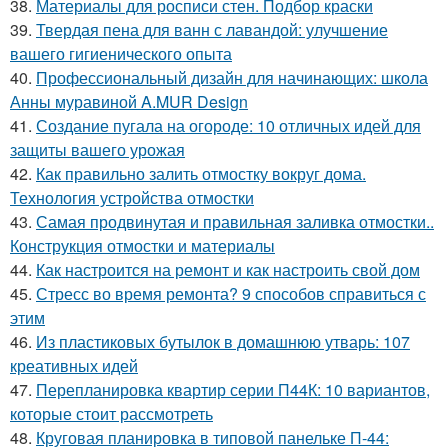
38.
Материалы для росписи стен. Подбор краски
39.
Твердая пена для ванн с лавандой: улучшение
вашего гигиенического опыта
40.
Профессиональный дизайн для начинающих: школа
Анны муравиной A.MUR Design
41.
Создание пугала на огороде: 10 отличных идей для
защиты вашего урожая
42.
Как правильно залить отмостку вокруг дома.
Технология устройства отмостки
43.
Самая продвинутая и правильная заливка отмостки..
Конструкция отмостки и материалы
44.
Как настроится на ремонт и как настроить свой дом
45.
Стресс во время ремонта? 9 способов справиться с
этим
46.
Из пластиковых бутылок в домашнюю утварь: 107
креативных идей
47.
Перепланировка квартир серии П44К: 10 вариантов,
которые стоит рассмотреть
48.
Круговая планировка в типовой панельке П-44: